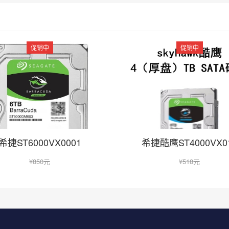
促销中
促销中
在线咨询
希捷ST6000VX0001
希捷酷鹰ST4000VX0
¥
850元
¥
518元