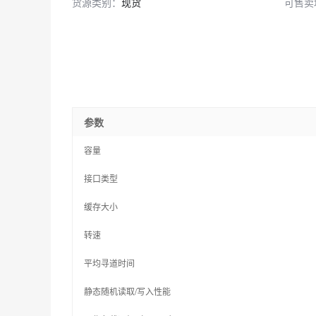
货源类别：
现货
可售卖
参数
容量
接口类型
缓存大小
转速
平均寻道时间
静态随机读取/写入性能