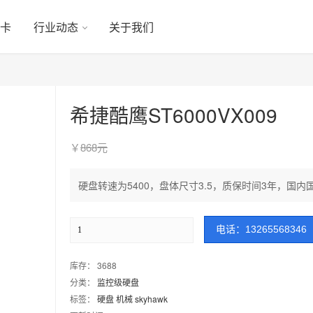
显卡
行业动态
关于我们
希捷酷鹰ST6000VX009
￥
868元
硬盘转速为5400，盘体尺寸3.5，质保时间3年，
电话：13265568346
库存： 3688
分类：
监控级硬盘
标签：
硬盘
机械
skyhawk