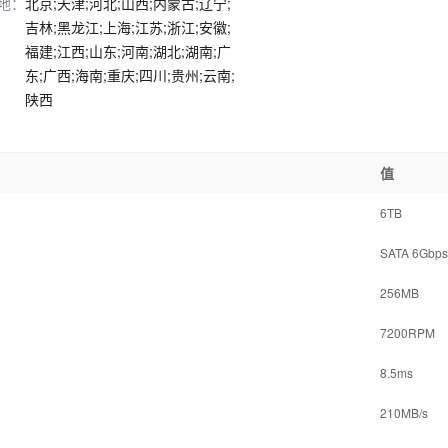
地：
北京;天津;河北;山西;内蒙古;辽宁;
吉林;黑龙江;上海;江苏;浙江;安徽;
福建;江西;山东;河南;湖北;湖南;广
东;广西;海南;重庆;四川;贵州;云南;
陕西
值
6TB
SATA 6Gbps
256MB
7200RPM
8.5ms
210MB/s