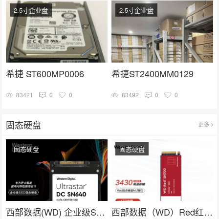
2.5寸企业盘
2.5寸企业盘
希捷 ST600MP0006
希捷ST2400MM0129
83421
0
0
83492
0
0
固态硬盘
更多
固态硬盘
固态硬盘
西部数据(WD) 企业级SSD固态硬盘U.2接口（NVMe）SN640系列
西部数据（WD）Red红盘 nas网络存储专用固态硬盘 企业级服务器