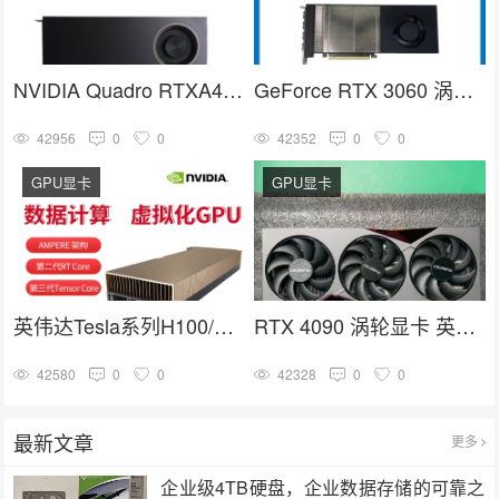
NVIDIA Quadro RTXA4000 16G GDDR6人工智能GPU专业图形显卡
GeForce RTX 3060 涡轮显卡 英伟达30系列 NVIDIA GPU卡
42956
0
0
42352
0
0
GPU显卡
GPU显卡
英伟达Tesla系列H100/A100/V100/A40计算加速高端GPU推理训练显卡
RTX 4090 涡轮显卡 英伟达4090系列 深度学习 GPU加速卡
42580
0
0
42328
0
0
最新文章
更多
企业级4TB硬盘，企业数据存储的可靠之