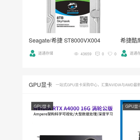
Seagate/希捷 ST8000VX004
希捷酷鹰S
道通存储
道通
43659
0
0
GPU显卡
一站式GPU显卡采购中心，汇集NVIDIA与AMD最新款高性能显卡，支持游
GPU显卡
GPU显