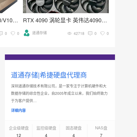
英伟达Tesla系列H100/A100/V100/A40计算加速高端GPU推理训练显卡
RTX 4090 涡轮显卡 英伟达4090系列 深度学习 GPU加速卡
道通存储
0
0
42718
0
0
道通存储|希捷硬盘代理商
深圳道通存储技术有限公司，是一家专注于计算机硬件和大
数据存储的综合性企业，自2005年成立以来，我们始终致力
于为客户提供…
详细内容
企业级硬盘
监控级硬盘
固态硬盘
NAS盘
12
4
4
7