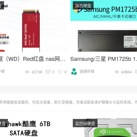
盘
固态硬盘
西部数据（WD）Red红盘 nas网络存储专用固态硬盘 企业级服务器
存储
道通存储
43738
0
0
43864
大容量、耐久型硬盘，完美适配各类IP摄像头与监控系统。作为海康威视、大华等品牌合作伙伴，我们供应监控存储最优解，支持
硬盘
监控级硬盘