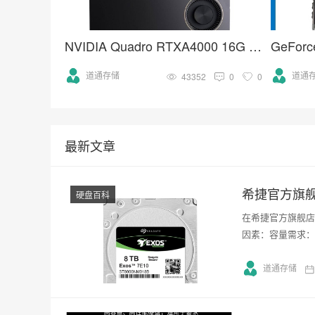
NVIDIA Quadro RTXA4000 16G GDDR6人工智能GPU专业图形显卡
道通存储
道通
43352
0
0
最新文章
希捷官方旗
硬盘百科
在希捷官方旗舰店
因素：容量需求：
道通存储