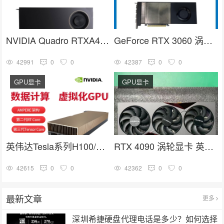
NVIDIA Quadro RTXA4000 16G GDDR6人工智能GPU专业图形显卡
GeForce RTX 3060 涡轮显卡 英伟达30系列 NVIDIA GPU卡
42991
0
0
42387
0
0
GPU显卡
GPU显卡
英伟达Tesla系列H100/A100/V100/A40计算加速高端GPU推理训练显卡
RTX 4090 涡轮显卡 英伟达4090系列 深度学习 GPU加速卡
42615
0
0
42362
0
0
最新文章
更多
深圳希捷硬盘代理电话是多少？如何选择