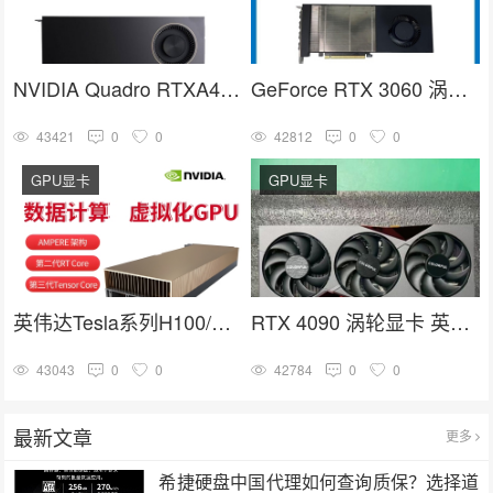
NVIDIA Quadro RTXA4000 16G GDDR6人工智能GPU专业图形显卡
GeForce RTX 3060 涡轮显卡 英伟达30系列 NVIDIA GPU卡
43421
0
0
42812
0
0
GPU显卡
GPU显卡
英伟达Tesla系列H100/A100/V100/A40计算加速高端GPU推理训练显卡
RTX 4090 涡轮显卡 英伟达4090系列 深度学习 GPU加速卡
43043
0
0
42784
0
0
最新文章
更多
希捷硬盘中国代理如何查询质保？选择道