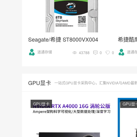
Seagate/希捷 ST8000VX004
希捷酷鹰S
道通存储
道通
43788
0
0
GPU显卡
一站式GPU显卡采购中心，汇集NVIDIA与AMD最新款高性能显卡，支持游
GPU显卡
GPU显