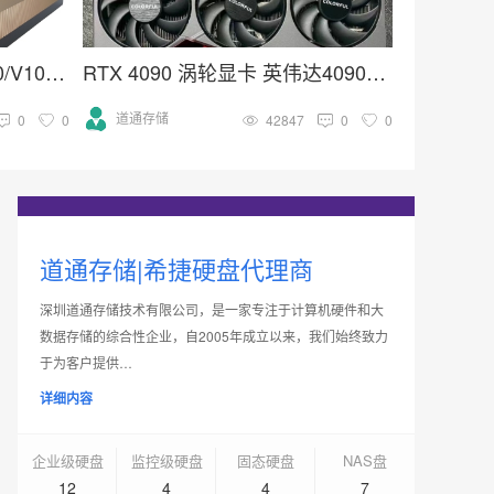
英伟达Tesla系列H100/A100/V100/A40计算加速高端GPU推理训练显卡
RTX 4090 涡轮显卡 英伟达4090系列 深度学习 GPU加速卡
道通存储
0
0
42847
0
0
道通存储|希捷硬盘代理商
深圳道通存储技术有限公司，是一家专注于计算机硬件和大
数据存储的综合性企业，自2005年成立以来，我们始终致力
于为客户提供…
详细内容
企业级硬盘
监控级硬盘
固态硬盘
NAS盘
12
4
4
7