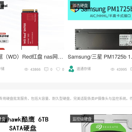
盘
固态硬盘
西部数据（WD）Red红盘 nas网络存储专用固态硬盘 企业级服务器
存储
道通存储
43866
0
0
43995
大容量、耐久型硬盘，完美适配各类IP摄像头与监控系统。作为海康威视、大华等品牌合作伙伴，我们供应监控存储最优解，支持
硬盘
监控级硬盘