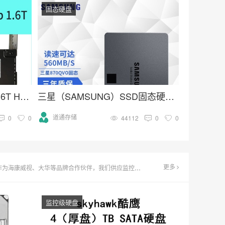
固态硬盘
Samsung/三星 PM1725b 1.6T HHHL PCIE卡式 企业级固态硬盘
三星（SAMSUNG）SSD固态硬盘 SATA3.0接口 870 QVO
道通存储
0
0
44112
0
0
更多
24小时连续录像需求，致力于为您打造低成本、高效率的监控存储解决方案。
监控级硬盘