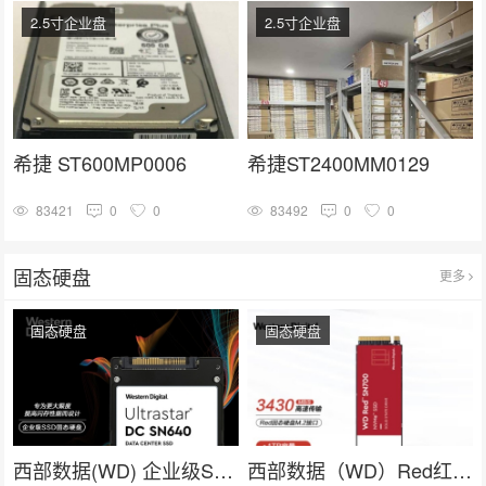
2.5寸企业盘
2.5寸企业盘
希捷 ST600MP0006
希捷ST2400MM0129
83421
0
0
83492
0
0
固态硬盘
更多
固态硬盘
固态硬盘
西部数据(WD) 企业级SSD固态硬盘U.2接口（NVMe）SN640系列
西部数据（WD）Red红盘 nas网络存储专用固态硬盘 企业级服务器