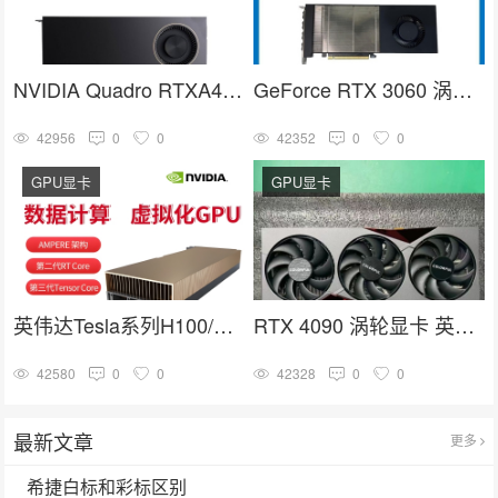
NVIDIA Quadro RTXA4000 16G GDDR6人工智能GPU专业图形显卡
GeForce RTX 3060 涡轮显卡 英伟达30系列 NVIDIA GPU卡
42956
0
0
42352
0
0
GPU显卡
GPU显卡
英伟达Tesla系列H100/A100/V100/A40计算加速高端GPU推理训练显卡
RTX 4090 涡轮显卡 英伟达4090系列 深度学习 GPU加速卡
42580
0
0
42328
0
0
最新文章
更多
希捷白标和彩标区别