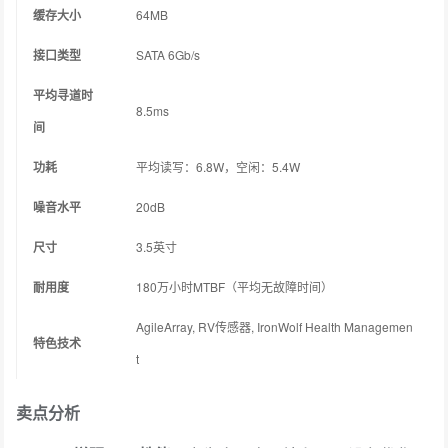
缓存大小
64MB
接口类型
SATA 6Gb/s
平均寻道时
8.5ms
间
功耗
平均读写：6.8W，空闲：5.4W
噪音水平
20dB
尺寸
3.5英寸
耐用度
180万小时MTBF（平均无故障时间）
AgileArray, RV传感器, IronWolf Health Managemen
特色技术
t
卖点分析