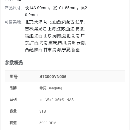
产品尺寸：
长146.99mm，宽101.85mm，高2
0.2mm
可售卖地：
北京;天津;河北;山西;内蒙古;辽宁;
吉林;黑龙江;上海;江苏;浙江;安徽;
福建;江西;山东;河南;湖北;湖南;广
东;广西;海南;重庆;四川;贵州;云南;
西藏;陕西;甘肃;青海;宁夏;新疆
参数概览
型号
ST3000VN006
品牌
希捷(Seagate)
系列
IronWolf（酷狼）NAS
容量
3TB
转速
5900 RPM