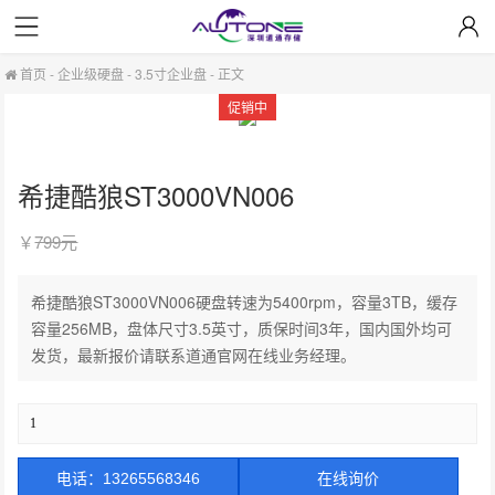
首页
-
企业级硬盘
-
3.5寸企业盘
-
正文
促销中
希捷酷狼ST3000VN006
￥
799元
希捷酷狼ST3000VN006硬盘转速为5400rpm，容量3TB，缓存
容量256MB，盘体尺寸3.5英寸，质保时间3年，国内国外均可
发货，最新报价请联系道通官网在线业务经理。
电话：13265568346
在线询价