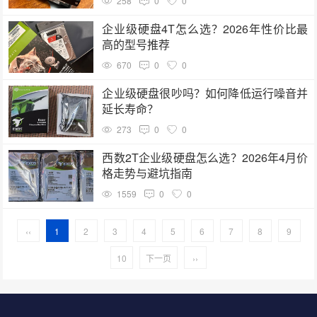
258
0
0
企业级硬盘4T怎么选？2026年性价比最
高的型号推荐
670
0
0
企业级硬盘很吵吗？如何降低运行噪音并
延长寿命？
273
0
0
西数2T企业级硬盘怎么选？2026年4月价
格走势与避坑指南
1559
0
0
‹‹
1
2
3
4
5
6
7
8
9
10
下一页
››