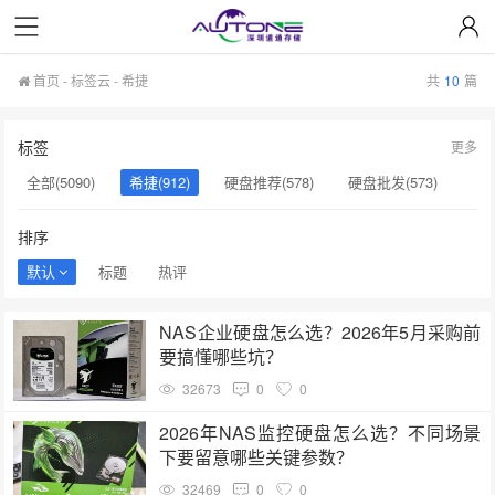
首页
-
标签云
- 希捷
共
10
篇
标签
更多
全部(5090)
希捷(912)
硬盘推荐(578)
硬盘批发(573)
企业级硬盘(537)
NAS硬盘(481)
服务器硬盘(474)
排序
硬盘采购(474)
希捷硬盘(471)
硬盘(434)
默认
标题
热评
机械硬盘(412)
硬盘选购(398)
NAS企业硬盘怎么选？2026年5月采购前
要搞懂哪些坑？
32673
0
0
2026年NAS监控硬盘怎么选？不同场景
下要留意哪些关键参数？
32469
0
0