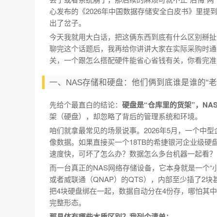
心发布的《2026年中国数据存储安全白皮书》里提
出了岔子。
今天我就用大白话，把这俩东西到底有什么区别掰扯
聊完这个话题后，我再给你讲讲大家在实际采购时通
关，一个跟怎么搭配硬件能省心省钱有关，你看完准
一、NAS存储和硬盘：他们俩到底谁是谁的“老
先给个最直白的结论：
硬盘是“仓库里的货架”，NA
架（硬盘），却忽略了背后的管理系统和环境。
咱们就拿最常见的场景说事。2026年5月，一个中型
像数据。如果直接买一个18TB的希捷银河企业级硬盘
速度快，可坏了怎么办？数据怎么多台机器一起看？
而一台真正的NAS网络存储设备，它本身就是一个“
或者威联通（QNAP）的QTS），内部至少插了2
把4块硬盘绑在一起，数据自动分在4份存，哪怕其
完整形态。
那具体有哪些本质区别？我列个清单：