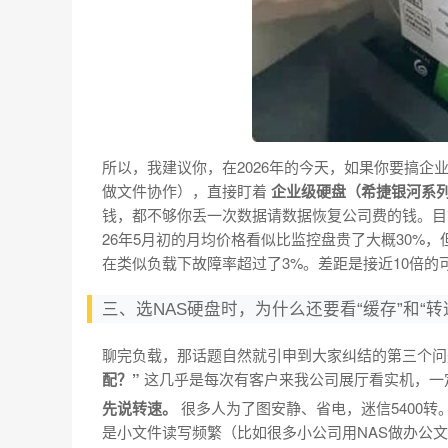
所以，我建议你，在2026年的今天，如果你要搞企业
做文件协作），直接盯着
企业级硬盘（希捷银河系列或
钱，都不够你丢一次数据请数据恢复公司费的钱。目前
26年5月初的月均价格看似比监控盘贵了大概30%，但
在类似负载下故障率超过了3%。差距是接近10倍的
三、选NAS硬盘时，为什么还要看“缓存”和“
聊完负载，那话题自然就引申到大家纠结的第三个问
配？”
这几乎是每次有客户来我公司展厅看实机，一
先说转速。
很多人为了图安静、省电，迷信5400转
是小文件读写频繁（比如很多小公司用NAS做办公文件