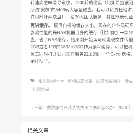
转速高意味着寻道快。7200转的硬盘（比如希捷
所谓“安静”的5400转大容量硬盘。我可以负责任地讲，在
许同时坏两块盘），给30人团队服务，其性能表现至少
再讲缓存。
硬盘自带的缓存大小。现在的企业级硬盘通
影响性能的是NAS机器自身的缓存（比如你加一块N
盘，省了NAS缓存，结果刚开始读写就发现文件传输
2GB或者1TB的NVMe SSD作为读写缓存，可以把
员工同时打开公司文件服务器上的同一个Excel表格
始排队了。
希捷银河Exos
移动固态硬盘
固态硬盘推荐
硬盘
机械硬盘
上一篇：戴尔服务器装系统找不到
相关文章