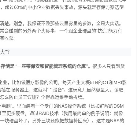
到，超过60%的中小企业数据丢失事故，源头就是存储方案选型
清楚。别急，我保证不整那些云里雾里的参数，全是大实话。
常会碰到的另外两个头疼事，一个跟企业硬盘的“抗造”能力有
有收获。
大”？
S存储是“一座带保安和智能管理系统的仓库”
。很多人只看到货
企业，比如做医疗影像的公司，每天产生大概5TB的CT和MRI影
插在服务器上，这就叫“ * 设备”。这玩意儿虽然容量大，读取
怎么防止员工误删？全得靠运维手动折腾。
小电脑”。里面装着一个专门的NAS操作系统（比如群晖的DSM
块甚至更多硬盘，通过RAID技术（我用最简单的例子说明：就像
中一块硬盘坏了，另外三块还能把数据补回来）。这才是NAS的