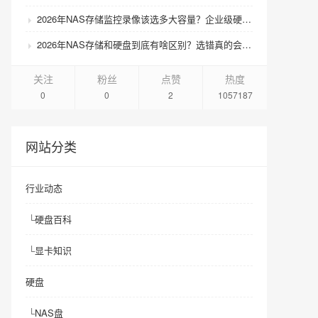
2026年NAS存储监控录像该选多大容量？企业级硬盘怎么搭配才划算？
2026年NAS存储和硬盘到底有啥区别？选错真的会后悔吗？
关注
粉丝
点赞
热度
0
0
2
1057187
网站分类
行业动态
└
硬盘百科
└
显卡知识
硬盘
└
NAS盘