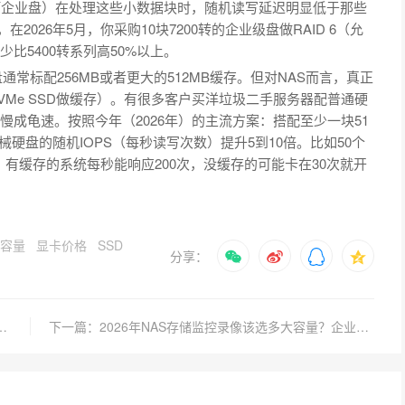
银河企业盘）在处理这些小数据块时，随机读写延迟明显低于那些
2026年5月，你采购10块7200转的企业级盘做RAID 6（允
比5400转系列高50%以上。
常标配256MB或者更大的512MB缓存。但对NAS而言，真正
VMe SSD做缓存）。有很多客户买洋垃圾二手服务器配普通硬
慢成龟速。按照今年（2026年）的主流方案：搭配至少一块51
机械硬盘的随机IOPS（每秒读写次数）提升5到10倍。比如50个
，有缓存的系统每秒能响应200次，没缓存的可能卡在30次就开
容量
显卡价格
SSD
分享：
硬盘怎么办？2026年最新排查方法有哪些？
下一篇：2026年NAS存储监控录像该选多大容量？企业级硬盘怎么搭配才划算？