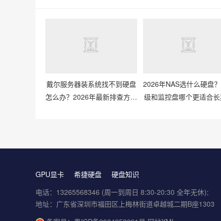
2026年NAS选什么硬盘
戴尔服务器装系统找不到硬盘
级和监控盘哪个更适合长
怎么办？2026年最新排查方法
储？
有哪些？
GPU显卡
希捷硬盘
硬盘知识
电话：13265568346 (周一到周日 8:30-20:30 全年无休);
地址：广东省深圳市福田区上梅林街道卓越城二期B座1303