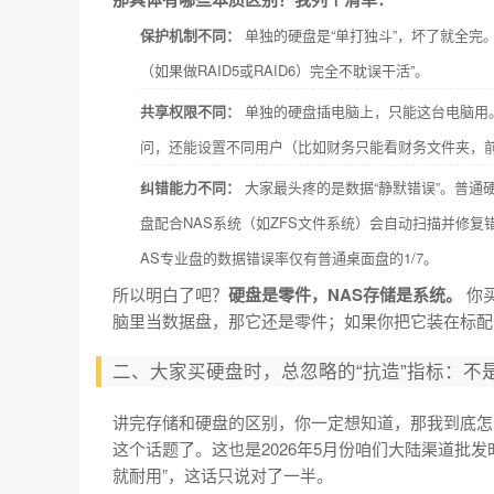
保护机制不同：
单独的硬盘是“单打独斗”，坏了就全完。
（如果做RAID5或RAID6）完全不耽误干活”。
共享权限不同：
单独的硬盘插电脑上，只能这台电脑用
问，还能设置不同用户（比如财务只能看财务文件夹，
纠错能力不同：
大家最头疼的是数据“静默错误”。普通
盘配合NAS系统（如ZFS文件系统）会自动扫描并修复
AS专业盘的数据错误率仅有普通桌面盘的1/7。
所以明白了吧？
硬盘是零件，NAS存储是系统。
你
脑里当数据盘，那它还是零件；如果你把它装在标配
二、大家买硬盘时，总忽略的“抗造”指标：不
讲完存储和硬盘的区别，你一定想知道，那我到底
这个话题了。这也是2026年5月份咱们大陆渠道批
就耐用”，这话只说对了一半。