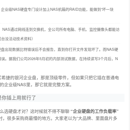
企业级NAS硬盘专门设计加上NAS机箱的RAID功能，能做到“坏一块
。NAS通过网线连到交换机，全公司所有电脑、手机、监控摄像头都能访
前台没法动技术资料）
硬盘出现数据比特错误后不会报告，直到你打开文件发现坏了。而NAS硬
错误。据我们公司2026年5月初的内部测试数据，在持续读写3个月后，N
买希捷的银河企业盘，那是顶级零件，但如果只把它插在普通电
的企业级NAS里，那它就是完整方案。
是你插上用就行了
怎么选硬盘才对？这时候就不得不聊聊
“企业硬盘的工作负载率”
发时，很多采购商最懵的地方。大家老以为“大品牌、里面盘片多