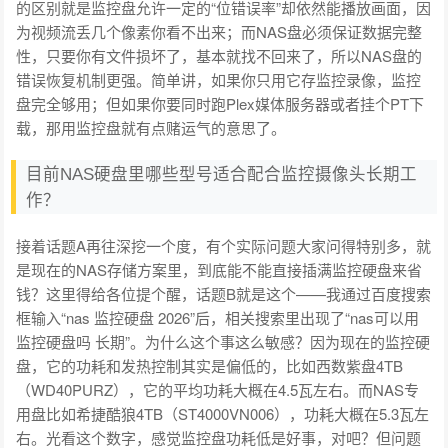
的区别就是监控盘允许一定的“位错误率”却依然能播放画面，因
为视频流丢几个像素你看不出来；而NAS盘必须保证数据完整
性，只要你有文件损坏了，基本就找不回来了，所以NAS盘的
错误恢复机制更强。简单讲，如果你只用它存监控录像，监控
盘完全够用；但如果你要同时跑Plex媒体服务器或者挂个PT下
载，那用监控盘就有点赌运气的意思了。
目前NAS硬盘里哪些型号适合配合监控摄像头长期工
作？
接着话题A再往深挖一个度，有个实际问题大家问得特别多，就
是现在的NAS存储方案里，到底能不能直接插满监控硬盘来省
钱？这里得给各位提个醒，话题B就是这个——我通过百度搜索
框输入“nas 监控硬盘 2026”后，相关搜索里出现了“nas可以用
监控硬盘吗 长期”。为什么这个事这么敏感？因为现在的监控硬
盘，它的功耗和发热控制其实是偏低的，比如西数紫盘4TB
（WD40PURZ），它的平均功耗大概在4.5瓦左右。而NAS专
用盘比如希捷酷狼4TB（ST4000VN006），功耗大概在5.3瓦左
右。光看这个数字，感觉监控盘功耗低是好事，对吧？但问题