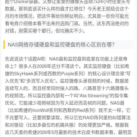
跑个Docker容器，又想让家里的摄像头连续7x24小时往里头写
数据，那到底该买什么样的盘才扛得住？今天老王就结合这个
月的市场情况，把这件事给你掰扯明白，尤其是一些你可能光
看电商介绍根本看不出来的选购门道。当然，这东西没绝对的
对错，刚需买哪个都行，但坑确实不少。
NAS网络存储硬盘和监控硬盘的核心区别在哪？
先说说这个话题A吧：NAS盘和监控盘到底差在功能上还是寿
命上？很多人在2026年还分不清这个。其实监控硬盘（比如希
捷的SkyHawk系列或西数的Purple系列）的核心设计理念是“写
入优先”和“多流写入优化”。监控摄像头录视频的时候，数据是
连续写入的，而且经常同时接入四路、八路甚至十六路摄像头
的视频流。所以监控盘内部有一个叫“Ata Streaming”的指令集
优化，它能减少视频帧因为写入延迟而丢帧的问题。NAS盘
（比如希捷的IronWolf系列和西数的Red系列）就不太一样，它
不光要写入，还要频繁读取，所以它在RAID阵列里的纠错算法
和对振动（比如多盘位的机箱共振）的处理更加严格。根据我
这几天查的希捷2026年5月最新的技术白皮书数据来看，最明显