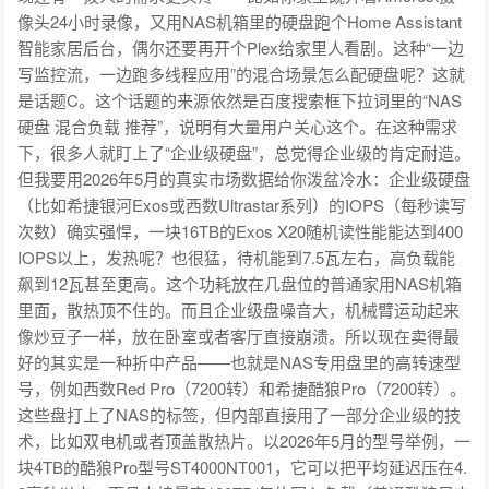
像头24小时录像，又用NAS机箱里的硬盘跑个Home Assistant
智能家居后台，偶尔还要再开个Plex给家里人看剧。这种“一边
写监控流，一边跑多线程应用”的混合场景怎么配硬盘呢？这就
是话题C。这个话题的来源依然是百度搜索框下拉词里的“NAS
硬盘 混合负载 推荐”，说明有大量用户关心这个。在这种需求
下，很多人就盯上了“企业级硬盘”，总觉得企业级的肯定耐造。
但我要用2026年5月的真实市场数据给你泼盆冷水：企业级硬盘
（比如希捷银河Exos或西数Ultrastar系列）的IOPS（每秒读写
次数）确实强悍，一块16TB的Exos X20随机读性能能达到400
IOPS以上，发热呢？也很猛，待机能到7.5瓦左右，高负载能
飙到12瓦甚至更高。这个功耗放在几盘位的普通家用NAS机箱
里面，散热顶不住的。而且企业级盘噪音大，机械臂运动起来
像炒豆子一样，放在卧室或者客厅直接崩溃。所以现在卖得最
好的其实是一种折中产品——也就是NAS专用盘里的高转速型
号，例如西数Red Pro（7200转）和希捷酷狼Pro（7200转）。
这些盘打上了NAS的标签，但内部直接用了一部分企业级的技
术，比如双电机或者顶盖散热片。以2026年5月的型号举例，一
块4TB的酷狼Pro型号ST4000NT001，它可以把平均延迟压在4.