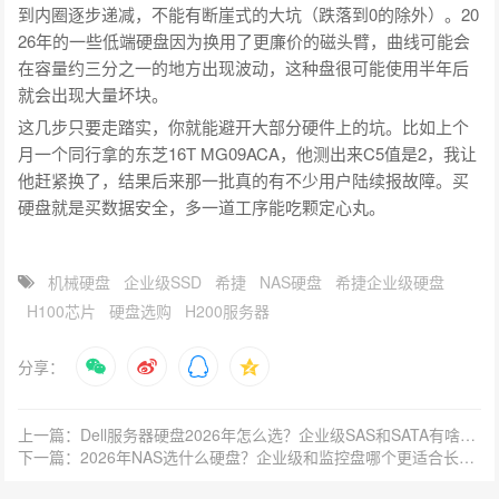
到内圈逐步递减，不能有断崖式的大坑（跌落到0的除外）。20
26年的一些低端硬盘因为换用了更廉价的磁头臂，曲线可能会
在容量约三分之一的地方出现波动，这种盘很可能使用半年后
就会出现大量坏块。
这几步只要走踏实，你就能避开大部分硬件上的坑。比如上个
月一个同行拿的东芝16T MG09ACA，他测出来C5值是2，我让
他赶紧换了，结果后来那一批真的有不少用户陆续报故障。买
硬盘就是买数据安全，多一道工序能吃颗定心丸。
机械硬盘
企业级SSD
希捷
NAS硬盘
希捷企业级硬盘
H100芯片
硬盘选购
H200服务器
分享：
上一篇：Dell服务器硬盘2026年怎么选？企业级SAS和SATA有啥区别？
下一篇：2026年NAS选什么硬盘？企业级和监控盘哪个更适合长期存储？