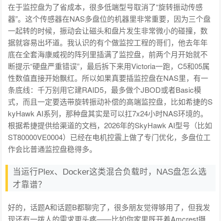
在于监控盘为了省成本，很多低端型号取消了“旋转振动传感
器”。这个传感器在NAS多盘位的机器里非常重要，因为三个盘
一起转的时候，振动会让磁头和盘片发生非常微小的碰撞，数
据就容易出坏道。我认识的有个做监控工程的哥们，他去年年
底在全套海康威视的阵列里插满了监控盘，前两个月开始就不
断提示“硬盘严重错误”，最后拆下来用Victoria一跑，C5和05属
性数值直接开始飘红。所以如果真要插监控盘在NAS里，有一
条底线：千万别用它建RAID5，最多做个JBOD或者Basic模
式，而且一定要选带旋转振动补偿的高端监控盘，比如希捷的S
kyHawk AI系列，那种盘其实是可以扛7x24小时NAS环境的。
根据希捷提供给渠道的文档，2026年的SkyHawk AI型号（比如
ST80000VE0004）已经在电机控震上做了专门优化，多盘位工
作会比普通监控盘稳得多。
当运行Plex、Docker这类混合负载时，NAS盘怎么选
才靠谱？
好的，话题A和话题B都聊完了，很多朋友觉得够用了，但我发
现还有一拨人的需求更头疼——比如你家里既开着Amcrest摄