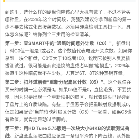
到这里，选什么样的硬盘你应该心里大概有数了。不过不管买
哪种盘，在2026年这个时间段，我强烈建议你拿到新盘的第一
步不要去格式化直接装数据。必须用硬盘检测工具扫一下。具
体怎么做呢？给你列个三步用的检查清单。
第一步：查SMART中的“通断时间意外计数（C0）”
。新盘出
厂时C0值一般是1或者2，这个数值代表电源开关次数。如果你
拿到一块全新盘，C0值大于10或者100，说明它被别人反复插
拔测试过，很可能是商家退换的盘或者叫做“箱损盘”。2026年
渠道里这种暗病盘不在少数，尤其是6T、8T这种热销容量。
第二步：扫坏道前看“重新分配扇区计数（05）”
。这个数值在
买来的时候一定必须是0。如果05值不是0，直接退货，不要犹
豫。因为只要出现一个重新映射的扇区，就代表磁头已经碰到
了盘片上的介质缺陷。有些二手盘贩子会把重映射数据刷成0，
但是如果配合“当前待映射扇区计数（C5）”一起看，如果C5也
有数值，就肯定是动过手脚的。
第三步：用HD Tune 5.75版跑一次块大小64KB的读取测试曲
线
。新盘全盘读取曲线应该是一条很平滑的下降直线，从外圈