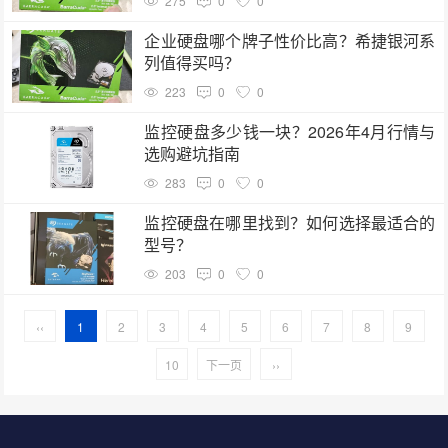
275
0
0
企业硬盘哪个牌子性价比高？希捷银河系
列值得买吗？
223
0
0
监控硬盘多少钱一块？2026年4月行情与
选购避坑指南
283
0
0
监控硬盘在哪里找到？如何选择最适合的
型号？
203
0
0
‹‹
1
2
3
4
5
6
7
8
9
10
下一页
››