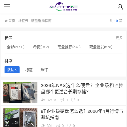
首页
-
标签云
- 硬盘选购指南
共
10
篇
标签
更多
全部(5090)
希捷(912)
硬盘推荐(578)
硬盘批发(573)
企业级硬盘(537)
NAS硬盘(481)
服务器硬盘(474)
排序
硬盘采购(474)
希捷硬盘(471)
硬盘(434)
默认
标题
热评
机械硬盘(412)
硬盘选购指南(237)
服务器硬盘价格(196)
2026年NAS选什么硬盘？企业级和监控
企业级NAS存储(189)
硬盘价格(164)
硬盘寿命(160)
盘哪个更适合长期存储？
二手硬盘(153)
硬盘代理商(153)
英特尔(153)
32181
0
0
SSD(152)
西数硬盘(152)
硬盘容量(151)
8T企业级硬盘怎么选？2026年4月行情与
避坑指南
301
0
0