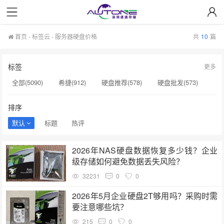
首页
-
标签云
- 服务器硬盘价格
共
10
篇
标签
更多
全部(5090)
希捷(912)
硬盘推荐(578)
硬盘批发(573)
企业级硬盘(537)
NAS硬盘(481)
服务器硬盘(474)
排序
硬盘采购(474)
希捷硬盘(471)
硬盘(434)
默认
标题
热评
机械硬盘(412)
服务器硬盘价格(196)
企业级NAS存储(189)
2026年NAS硬盘数据恢复多少钱？企业
硬盘价格(164)
硬盘寿命(160)
二手硬盘(153)
级存储如何避免数据丢失风险？
硬盘代理商(153)
英特尔(153)
SSD(152)
32231
0
0
西数硬盘(152)
硬盘容量(151)
希捷银河(151)
2026年5月企业硬盘2T够用吗？采购时需
要注意哪些坑？
215
0
0