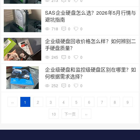
213
0
0
SAS企业硬盘怎么选？2026年5月行情与
避坑指南
718
0
0
企业级硬盘回收价格怎么样？如何辨别二
手硬盘质量？
245
0
0
企业级硬盘和监控级硬盘区别在哪里？如
何根据需求选择？
252
0
0
‹‹
1
2
3
4
5
6
7
8
9
10
下一页
››