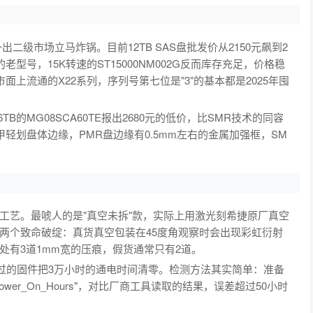
一出二级市场立马炸锅。目前12TB SAS盘批发价从2150元飙到2
老型号，15K转速的ST15000NM002G反而库存充足，价格稳
市面上流通的X22系列，序列号第七位是"3"的基本都是2025年囤
B的MG08SCA60TE报出2680元的低价，比SMR技术的同容
轻划盘体边缘，PMR盘边缘有0.5mm左右的金属加强框，SM
工艺。最唬人的是"真空未拆"款，实际上用激光刻希捷原厂真空
两个致命破绽：真货真空包装在45度角观察时会出现彩虹衍射
处有3道1mm宽的压痕，假货通常只有2道。
改过的固件把3万小时的通电时间清零。检测方法其实简单：准备
| grep Power_On_Hours"，对比厂商工具读取的结果，误差超过50小时