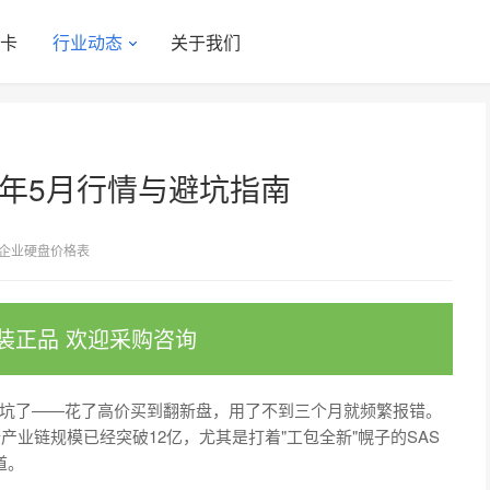
显卡
行业动态
关于我们
6年5月行情与避坑指南
企业硬盘价格表
装正品 欢迎采购咨询
被坑了——花了高价买到翻新盘，用了不到三个月就频繁报错。
产业链规模已经突破12亿，尤其是打着"工包全新"幌子的SAS
道。