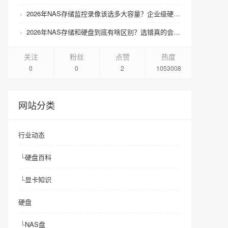
2026年NAS存储监控录像该选多大容量？企业级硬盘怎么搭配才划算？
2026年NAS存储和硬盘到底有啥区别？选错真的会后悔吗？
关注
粉丝
点赞
热度
0
0
2
1053008
网站分类
行业动态
└
硬盘百科
└
显卡知识
硬盘
└
NAS盘