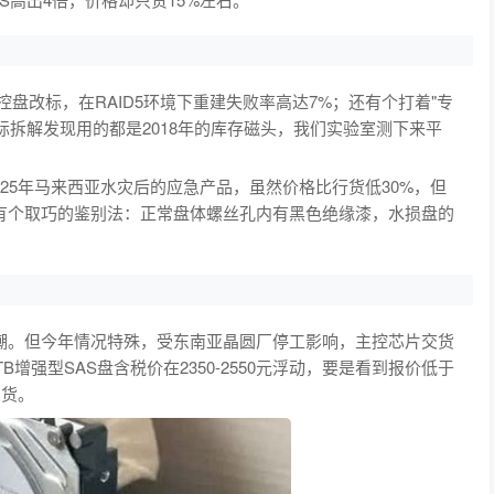
控盘改标，在RAID5环境下重建失败率高达7%；还有个打着"专
，实际拆解发现用的都是2018年的库存磁头，我们实验室测下来平
025年马来西亚水灾后的应急产品，虽然价格比行货低30%，但
有个取巧的鉴别法：正常盘体螺丝孔内有黑色绝缘漆，水损盘的
潮。但今年情况特殊，受东南亚晶圆厂停工影响，主控芯片交货
B增强型SAS盘含税价在2350-2550元浮动，要是看到报价低于
尾货。