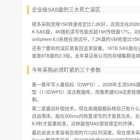
企业级SAS盘的三大死亡误区
很多采购觉得15K转速肯定比7.2K好，这观念在20
K SAS盘，4K随机读写性能反超15K传统盘17%
onSphere 8.0系统在测试中，7.2K盘的VM密度比1
还有个要命的误区是盲目追求容量。16TB SAS盘在
度是8TB盘的2.3倍。去年某证券公司的存储集群连
今年采购必须盯紧的三个参数
第一看年写入量指标（DWPD），2026年主流SAS盘
型（1-3DWPD）适合数据库，而像希捷X24这类怪
剩。
第二是震动补偿技术，现在高端盘都标榜自己有什么
自由落体，能在200ms内恢复读写的才是真功夫。
8.9秒才能重校准，这种盘放NAS里就是定时炸弹。
最后说说大家容易忽视的TCQ队列深度。现在很多采
Oracle数据库来说，TCQ256的盘比TCQ32的实际