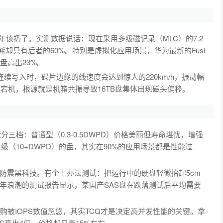
26年该扔了。实测数据说话：现在采用多级磁记录（MLC）的7.2
，功耗却只有后者的60%。特别是虚拟化应用场景，华为最新的Fusi
5K盘高出23%。
连续写入时，碟片边缘的线速度会达到惊人的220km/h，振动幅
续宕机，根源就是机箱共振导致16TB盘集体出现磁头偏移。
分三档：普通型（0.3-0.5DWPD）价格美丽但寿命堪忧，增强
兽级（10+DWPD）的盘，其实在90%的应用场景都是性能过
防震黑科技。有个土办法测试：把运行中的硬盘轻微抬起5cm
去年浪潮的测试报告显示，某国产SAS盘在跌落测试后平均需要
购被IOPS数值忽悠，其实TCQ才是决定高并发性能的关键。拿
TPS高出4倍，价格却只贵15%左右。