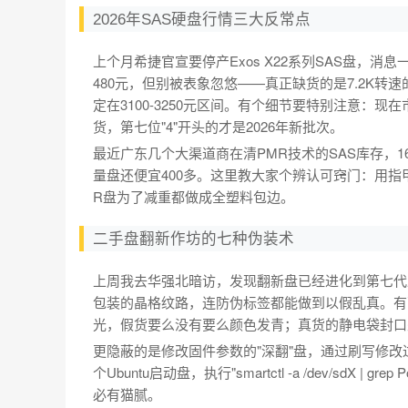
2026年SAS硬盘行情三大反常点
上个月希捷官宣要停产Exos X22系列SAS盘，消息
480元，但别被表象忽悠——真正缺货的是7.2K转速的
定在3100-3250元区间。有个细节要特别注意：现在
货，第七位"4"开头的才是2026年新批次。
最近广东几个大渠道商在清PMR技术的SAS库存，16T
量盘还便宜400多。这里教大家个辨认可窍门：用指甲
R盘为了减重都做成全塑料包边。
二手盘翻新作坊的七种伪装术
上周我去华强北暗访，发现翻新盘已经进化到第七代
包装的晶格纹路，连防伪标签都能做到以假乱真。有
光，假货要么没有要么颜色发青；真货的静电袋封口
更隐蔽的是修改固件参数的"深翻"盘，通过刷写修
个Ubuntu启动盘，执行"smartctl -a /dev/sdX 
必有猫腻。