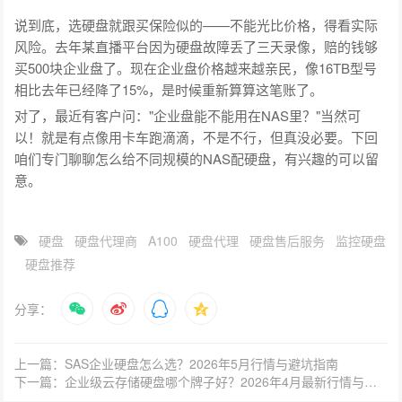
说到底，选硬盘就跟买保险似的——不能光比价格，得看实际
风险。去年某直播平台因为硬盘故障丢了三天录像，赔的钱够
买500块企业盘了。现在企业盘价格越来越亲民，像16TB型号
相比去年已经降了15%，是时候重新算算这笔账了。
对了，最近有客户问："企业盘能不能用在NAS里？"当然可
以！就是有点像用卡车跑滴滴，不是不行，但真没必要。下回
咱们专门聊聊怎么给不同规模的NAS配硬盘，有兴趣的可以留
意。
硬盘
硬盘代理商
A100
硬盘代理
硬盘售后服务
监控硬盘
硬盘推荐
分享：
上一篇：SAS企业硬盘怎么选？2026年5月行情与避坑指南
下一篇：企业级云存储硬盘哪个牌子好？2026年4月最新行情与选购要点