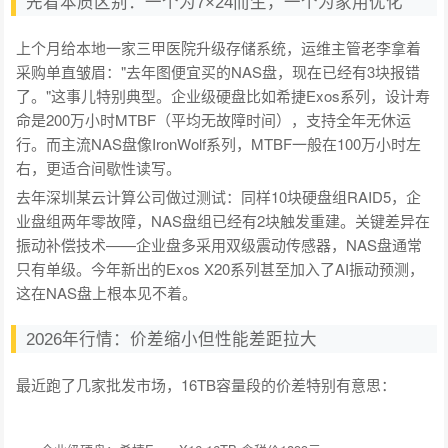
先看本质区别：一个为7×24而生，一个为家用优化
上个月给本地一家三甲医院升级存储系统，运维主管老李拿着
采购单直皱眉："去年图便宜买的NAS盘，现在已经有3块报错
了。"这事儿特别典型。企业级硬盘比如希捷Exos系列，设计寿
命是200万小时MTBF（平均无故障时间），支持全年无休运
行。而主流NAS盘像IronWolf系列，MTBF一般在100万小时左
右，更适合间歇性读写。
去年深圳某云计算公司做过测试：同样10块硬盘组RAID5，企
业盘组两年零故障，NAS盘组已经有2块触发重建。关键差异在
振动补偿技术——企业盘多采用双级震动传感器，NAS盘通常
只有单级。今年新出的Exos X20系列甚至加入了AI振动预测，
这在NAS盘上根本见不着。
2026年行情：价差缩小但性能差距拉大
最近跑了几家批发市场，16TB容量段的价差特别有意思：