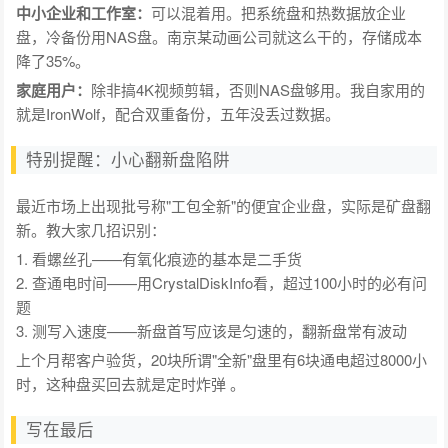
中小企业和工作室：
可以混着用。把系统盘和热数据放企业
盘，冷备份用NAS盘。南京某动画公司就这么干的，存储成本
降了35%。
家庭用户：
除非搞4K视频剪辑，否则NAS盘够用。我自家用的
就是IronWolf，配合双重备份，五年没丢过数据。
特别提醒：小心翻新盘陷阱
最近市场上出现批号称"工包全新"的便宜企业盘，实际是矿盘翻
新。教大家几招识别：
1. 看螺丝孔——有氧化痕迹的基本是二手货
2. 查通电时间——用CrystalDiskInfo看，超过100小时的必有问
题
3. 测写入速度——新盘首写应该是匀速的，翻新盘常有波动
上个月帮客户验货，20块所谓"全新"盘里有6块通电超过8000小
时，这种盘买回去就是定时炸弹 。
写在最后