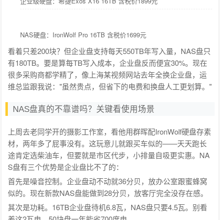
企业级硬盘：希捷Exos X16 16TB 含税价1899元
NAS硬盘：IronWolf Pro 16TB 含税价1699元
看着只差200块？但企业盘支持每天550TB年写入量，NAS盘只
有180TB。要是算每TB写入成本，企业盘反而便宜30%。现在
很多采购商都学精了，像上海某视频网站去年全换企业盘，运
维总监跟我说："虽然贵点，但省下的电费和换盘人工更划算。"
NAS盘真的不靠谱吗？关键看使用场景
上周去老同学开的摄影工作室，看他用群晖配IronWolf硬盘存素
材，两年多了屁事没有。这玩意儿就跟买车似的——天天跑长
途肯定选柴油车，但要就是市区代步，小排量自吸更实惠。NA
S盘有三个优势是企业盘比不了的：
首先是噪音控制。企业盘动不动就36分贝，放办公室跟蜜蜂窝
似的。现在新款NAS盘能做到28分贝，放客厅完全没存在感。
其次是功耗。16TB企业盘待机6.8瓦，NAS盘只要4.5瓦。别看
差这2瓦电，50块盘一年能省700度电。