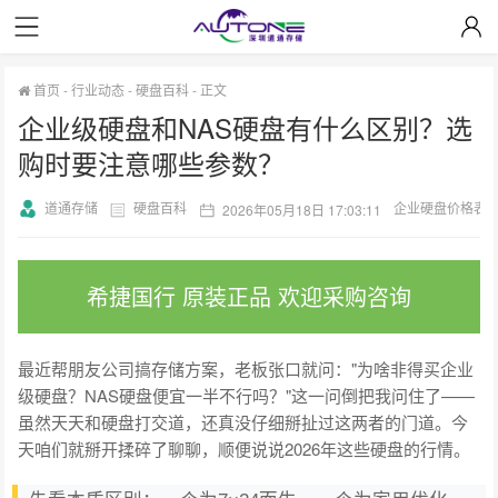
首页
-
行业动态
-
硬盘百科
-
正文
企业级硬盘和NAS硬盘有什么区别？选
购时要注意哪些参数？
道通存储
硬盘百科
企业硬盘价格表
2026年05月18日 17:03:11
希捷国行 原装正品 欢迎采购咨询
最近帮朋友公司搞存储方案，老板张口就问："为啥非得买企业
级硬盘？NAS硬盘便宜一半不行吗？"这一问倒把我问住了——
虽然天天和硬盘打交道，还真没仔细掰扯过这两者的门道。今
天咱们就掰开揉碎了聊聊，顺便说说2026年这些硬盘的行情。