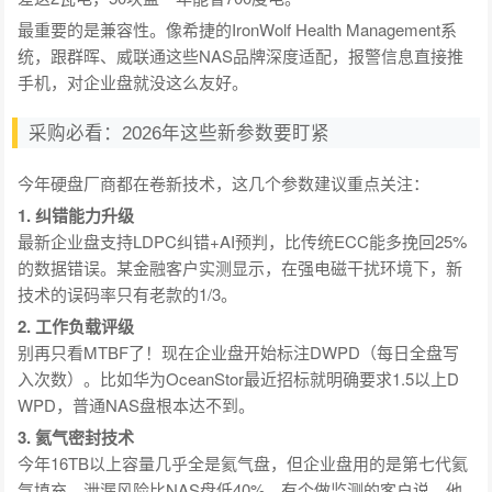
最重要的是兼容性。像希捷的IronWolf Health Management系
统，跟群晖、威联通这些NAS品牌深度适配，报警信息直接推
手机，对企业盘就没这么友好。
采购必看：2026年这些新参数要盯紧
今年硬盘厂商都在卷新技术，这几个参数建议重点关注：
1. 纠错能力升级
最新企业盘支持LDPC纠错+AI预判，比传统ECC能多挽回25%
的数据错误。某金融客户实测显示，在强电磁干扰环境下，新
技术的误码率只有老款的1/3。
2. 工作负载评级
别再只看MTBF了！现在企业盘开始标注DWPD（每日全盘写
入次数）。比如华为OceanStor最近招标就明确要求1.5以上D
WPD，普通NAS盘根本达不到。
3. 氦气密封技术
今年16TB以上容量几乎全是氦气盘，但企业盘用的是第七代氦
气填充，泄漏风险比NAS盘低40%。有个做监测的客户说，他