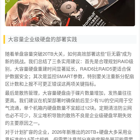
大容量企业级硬盘的部署实践
随着单盘容量突破20TB大关，如何高效部署这些"巨无霸"成为
新的挑战。我们总结了三条实用建议：首先是合理规划RAID级
别，大容量硬盘重建时间显著延长，RAID6比RAID5更适合保
护数据安全；其次是监控SMART参数，特别要关注重新分配扇
区计数和上报不可更正错误这两项关键指标。
最后是散热管理，大容量硬盘由于碟片数量增加，发热量往往
更高。我们建议在机架部署时确保前后至少有1U的空间用于空
气流通，单个机箱内硬盘数量不宜超过12块。定期清洁防尘网
也必不可少，灰尘堆积导致的散热不良是企业级硬盘早期失效
的主要原因之一。
对于计划扩容的企业，2026年新推出的20TB+硬盘大多采用业
界标准的3.5英寸规格，但需要注意部分高密度服务器可能需要