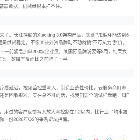
传感器数据，机械盘根本扛不住。"
长江存储的Xtacking 3.0架构产品，实测P/E循环能达到6
关键是供货稳定，不像某些外资品牌动不动就搞"不可抗力"涨价。
十一前紧急加单200块企业盘，某国际品牌说要等8周，结果换
产方案，故障率反而比之前降了一半。
疗看延迟，视频监控重写入，制造业选性价比，云服务商盯寿
C还是回收颗粒。实在拿不准的话，找我们要个测试样盘跑一周F
列，用过的客户反馈写入放大率控制在1.2以内，比行业平均水准
一份2026年Q2的采购避坑指南。