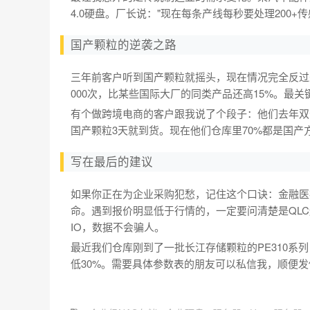
4.0硬盘。厂长说："现在每条产线每秒要处理200+
国产颗粒的逆袭之路
三年前客户听到国产颗粒就摇头，现在情况完全反过来了。
000次，比某些国际大厂的同类产品还高15%。最
有个做跨境电商的客户跟我说了个段子：他们去年双
国产颗粒3天就到货。现在他们仓库里70%都是国
写在最后的建议
如果你正在为企业采购犯愁，记住这个口诀：金融医
命。遇到报价明显低于行情的，一定要问清楚是QL
IO，数据不会骗人。
最近我们仓库刚到了一批长江存储颗粒的PE310系
低30%。需要具体参数表的朋友可以私信我，顺便发你