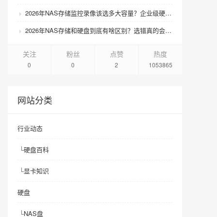
2026年NAS存储监控录像该选多大容量？企业级硬盘怎么搭配才划算？
2026年NAS存储和硬盘到底有啥区别？选错真的会后悔吗？
关注
粉丝
点赞
热度
0
0
2
1053865
网站分类
行业动态
└
硬盘百科
└
显卡知识
硬盘
└
NAS盘