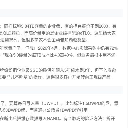
样标称3.84TB容量的企业盘，有的柜台报价不到2000，有
是QLC颗粒，而高价盘用的是企业级标配的eTLC。这里给大家
经达到35%，但很多商家不会主动告知颗粒类型。
25年就量产了，但截止2026年4月，数据中心实际采购中仍有72%
："现在5.0硬盘的每TB成本比4.0高40%，但业务端根本用不满
牌纷纷把企业级SSD的质保年限从5年缩水到3年，但写入寿命
儿跑又要马儿不吃草"的操作，逼得很多客户开始转向工规级产品。
，要算每日写入量（DWPD）。比如标注1.5DWPD的盘，意
求3DWPD起，而普通办公场景1DWPD就够用。
在断电后把缓存数据写入NAND。有个取巧的验证方法：拆开