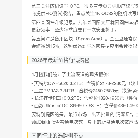
第三关注随机读写IOPS。很多宣传页只标顺序读写
商提供FIO测试报告，重点关注4K QD32的随机读
第四查固件升级记录。去年某国际大厂就因固件bug
更新频率，至少每季度要有一次安全补丁。
第五问清楚备用区块（Spare Area）。企业盘
会缩减到15%，这种盘遇到写入密集型应用会死得很
2026年最新价格行情揭秘
4月初我们统计了主流渠道的现货报价：
• 英特尔D7-P5620 3.2TB：含税价2178-2280元
• 三星PM9A3 3.84TB：含税价2450-2580元（货源
• 长江存储PE310 3.2TB：含税价1820-1950元（
• 西数Ultrastar DC SN650 7.68TB：含税价435
要特别提醒的是，最近市场上出现批量的"清零盘"，
stalDiskInfo查看通电次数，真正的新盘通电次
不同行业的选购侧重点