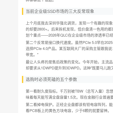
当前企业级SSD市场的三大反常现象
上个月底我去深圳华强北调货，发现一个有趣的现象：同
的却要2800+。后来拆机发现，低价盘清一色用的都
划个重点——2026年QLC在企业级市场的渗透率已
第二个反常是接口换代速度。虽然PCIe 5.0早在20
选择PCIe 4.0产品。某互联网大厂的采购主管跟我说
带宽。"
最让人头疼的是售后政策的变化。今年开始，主流品
却要求从1DWPD提升到3DWPD。这种"既要马
选购时必须死磕的五个参数
第一看耐久度指标。千万别被TBW（总写入量）忽悠了
味着每天能写满全盘容量1.5次。现在金融行业普遍要
第二看掉电保护。正经企业盘都该有钽电容阵列，能
看PCB板上的黄色方块电容，少于6颗的就要留神。