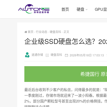
首页
硬盘
GPU
首页
-
行业动态
-
硬盘百科
-
正文
企业级SSD硬盘怎么选？20
道通存储
硬盘百科
2026年05月18日 17:03:13
希捷国行 原
最近后台收到不少客户的私信，问得最多的就是："现
一季度刚过，存储市场就迎来了一波小阳春。根据最新渠
2%，部分国产颗粒型号甚至出现20%的价格倒挂
碎聊聊这个话题。