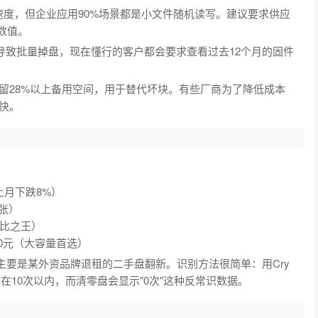
速度，但企业应用90%场景都是小文件随机读写。建议要求供应
写数值。
导致批量掉盘，现在懂行的客户都会要求查看过去12个月的固件
通常保留28%以上备用空间，用于替代坏块。有些厂商为了降低成本
快。
（较上月下跌8%）
紧张）
性价比之王）
0-4500元（大容量首选）
主要是某外资品牌退租的二手盘翻新。识别方法很简单：用Cry
数应该在10次以内，而清零盘会显示"0次"这种反常识数据。