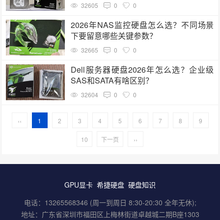
32605
0
0
2026年NAS监控硬盘怎么选？不同场景
下要留意哪些关键参数？
32665
0
0
Dell服务器硬盘2026年怎么选？企业级
SAS和SATA有啥区别？
32604
0
0
‹‹
1
2
3
4
5
6
7
8
9
10
下一页
››
GPU显卡
希捷硬盘
硬盘知识
电话：13265568346 (周一到周日 8:30-20:30 全年无休);
地址：广东省深圳市福田区上梅林街道卓越城二期B座1303