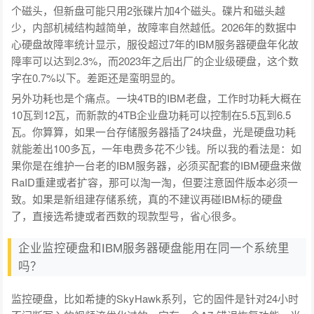
个磁头，但新盘可能只用2张碟片加4个磁头。碟片和磁头越
少，内部机械结构越简单，故障率自然越低。2026年的数据中
心硬盘故障率统计显示，服役超过7年的IBM服务器硬盘年化故
障率可以达到2.3%，而2023年之后出厂的企业级硬盘，这个数
字在0.7%以下。差距还是蛮明显的。
另外功耗也是个痛点。一块4TB的IBM老盘，工作时功耗大概在
10瓦到12瓦，而新款的4TB企业盘功耗可以控制在5.5瓦到6.5
瓦。你算算，如果一台存储服务器插了24块盘，光是硬盘功耗
就能差出100多瓦，一年电费多花不少钱。所以我的看法是：如
果你是在维护一台老的IBM服务器，必须买配套的IBM硬盘来做
RaID重建或者扩容，那可以淘一淘，但要注意固件版本必须一
致。如果是新组建存储系统，真的不建议再碰IBM标的硬盘
了，直接选希捷或者西数的现款型号，省心很多。
企业监控硬盘和IBM服务器硬盘能用在同一个系统里
吗？
监控硬盘，比如希捷的SkyHawk系列，它的固件是针对24小时