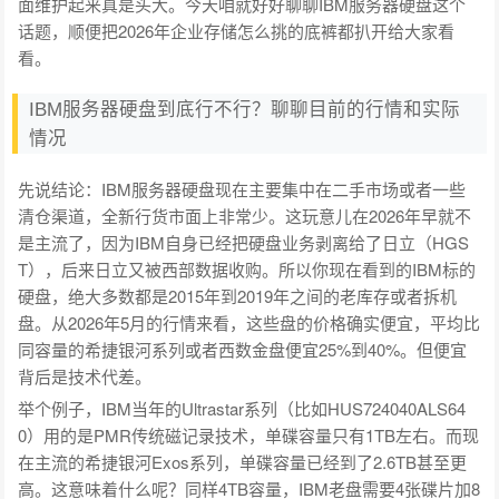
面维护起来真是头大。今天咱就好好聊聊IBM服务器硬盘这个
话题，顺便把2026年企业存储怎么挑的底裤都扒开给大家看
看。
IBM服务器硬盘到底行不行？聊聊目前的行情和实际
情况
先说结论：IBM服务器硬盘现在主要集中在二手市场或者一些
清仓渠道，全新行货市面上非常少。这玩意儿在2026年早就不
是主流了，因为IBM自身已经把硬盘业务剥离给了日立（HGS
T），后来日立又被西部数据收购。所以你现在看到的IBM标的
硬盘，绝大多数都是2015年到2019年之间的老库存或者拆机
盘。从2026年5月的行情来看，这些盘的价格确实便宜，平均比
同容量的希捷银河系列或者西数金盘便宜25%到40%。但便宜
背后是技术代差。
举个例子，IBM当年的Ultrastar系列（比如HUS724040ALS64
0）用的是PMR传统磁记录技术，单碟容量只有1TB左右。而现
在主流的希捷银河Exos系列，单碟容量已经到了2.6TB甚至更
高。这意味着什么呢？同样4TB容量，IBM老盘需要4张碟片加8