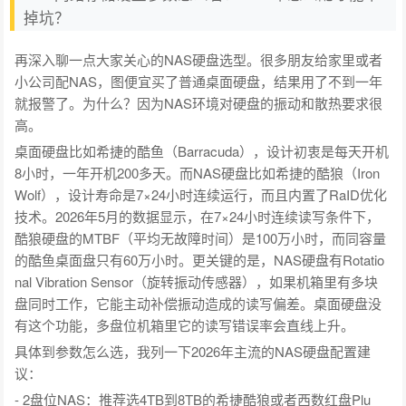
掉坑？
再深入聊一点大家关心的NAS硬盘选型。很多朋友给家里或者
小公司配NAS，图便宜买了普通桌面硬盘，结果用了不到一年
就报警了。为什么？因为NAS环境对硬盘的振动和散热要求很
高。
桌面硬盘比如希捷的酷鱼（Barracuda），设计初衷是每天开机
8小时，一年开机200多天。而NAS硬盘比如希捷的酷狼（Iron
Wolf），设计寿命是7×24小时连续运行，而且内置了RaID优化
技术。2026年5月的数据显示，在7×24小时连续读写条件下，
酷狼硬盘的MTBF（平均无故障时间）是100万小时，而同容量
的酷鱼桌面盘只有60万小时。更关键的是，NAS硬盘有Rotatio
nal Vibration Sensor（旋转振动传感器），如果机箱里有多块
盘同时工作，它能主动补偿振动造成的读写偏差。桌面硬盘没
有这个功能，多盘位机箱里它的读写错误率会直线上升。
具体到参数怎么选，我列一下2026年主流的NAS硬盘配置建
议：
- 2盘位NAS：推荐选4TB到8TB的希捷酷狼或者西数红盘Plu