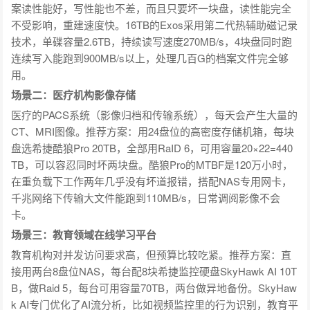
案读性能好，写性能也不差，而且只要坏一块盘，读性能完全
不受影响，重建速度快。16TB的Exos采用第二代热辅助磁记录
技术，单碟容量2.6TB，持续读写速度270MB/s，4块盘同时跑
连续写入能跑到900MB/s以上，处理几百G的档案文件完全够
用。
场景二：医疗机构影像存储
医疗的PACS系统（影像归档和传输系统），每天会产生大量的
CT、MRI图像。推荐方案：用24盘位的高密度存储机箱，每块
盘选希捷酷狼Pro 20TB，全部用RaID 6，可用容量20×22=440
TB，可以容忍同时坏两块盘。酷狼Pro的MTBF是120万小时，
在重负载下工作两年几乎没有坏道报错，搭配NAS专用网卡，
千兆网络下传输大文件能跑到110MB/s，日常调阅影像不会
卡。
场景三：教育领域在线学习平台
教育机构对并发访问要求高，但预算比较吃紧。推荐方案：直
接用两台8盘位NAS，每台配8块希捷监控硬盘SkyHawk AI 10T
B，做Raid 5，每台可用容量70TB，两台做异地备份。SkyHaw
k AI专门优化了AI流分析，比如视频监控里的行为识别，教育平