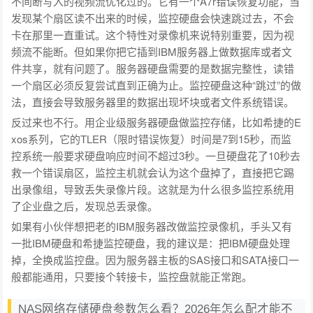
不间断写入的视频流优化过的。它有一个A7r错误恢复功能，当
发现某个扇区读不出来的时候，监控硬盘会快速跳过去，不会
卡在那里一直重试。这个特性对录像机来说特别重要，因为视
频流不能断。但如果你把它插到IBM服务器上做数据库或者文
件共享，就有问题了。服务器硬盘需要的是数据完整性，读错
一个扇区必须反复尝试直到正确为止。监控硬盘这种“跳过”的做
法，直接会导致服务器里的数据出现坏块或者文件系统错误。
反过来也不行。用企业级服务器硬盘做监控存储，比如希捷的E
xos系列，它的TLER（限时错误恢复）时间是7到15秒，而监
控系统一般要求硬盘响应时间不超过3秒。一旦硬盘花了10秒去
救一个错误扇区，监控主机就会认为这个盘掉了，直接把它踢
出录像组，导致丢失录像片段。这就是为什么很多监控系统用
了企业盘之后，发现总丢录像。
如果有小伙伴想把老的IBM服务器改做监控录像机，手头又有
一批IBM硬盘和希捷监控硬盘，我的建议是：把IBM硬盘处理
掉，全换成监控盘。因为服务器主板的SAS接口和SATA接口一
般都能通用，只要接个转接卡，监控盘就能正常跑。
NAS网络存储硬盘参数怎么看？2026年怎么配才能不