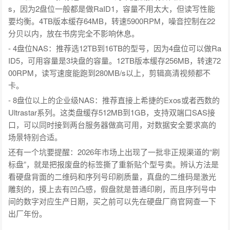
s，因为2盘位一般都是做RaID1，容量不用太大，但读写性能
要均衡。4TB版本缓存64MB，转速5900RPM，噪音控制在22
分贝以内，放在书房完全不影响休息。
- 4盘位NAS：推荐选12TB到16TB的型号，因为4盘位可以做Ra
ID5，可用容量是3块盘的容量。12TB版本缓存256MB，转速72
00RPM，读写速度能跑到280MB/s以上，剪辑高清视频都不
卡。
- 8盘位以上的企业级NAS：推荐直接上希捷的Exos或者西数的
Ultrastar系列。这类盘缓存512MB到1GB，支持双端口SAS接
口，可以同时接到两台服务器做高可用，对数据安全要求高的
场景特别合适。
还有一个坑要提醒：2026年市场上出现了一批非正规渠道的“刷
标盘”，就是把报废盘的标签撕了重新贴个型号卖。辨认方法是
看硬盘背面的二维码和序列号印刷质量，真盘的二维码是激光
雕刻的，摸上去有凹凸感，假盘就是普通印刷，而且序列号中
间的数字对应生产日期，买之前可以先在硬盘厂商官网查一下
出厂年份。