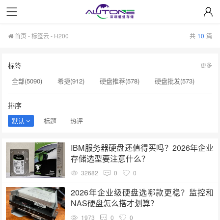
首页
-
标签云
- H200
共
10
篇
标签
更多
全部(5090)
希捷(912)
硬盘推荐(578)
硬盘批发(573)
企业级硬盘(537)
NAS硬盘(481)
服务器硬盘(474)
排序
硬盘采购(474)
希捷硬盘(471)
硬盘(434)
默认
标题
热评
机械硬盘(412)
H200(150)
企业级SSD(150)
IBM服务器硬盘还值得买吗？2026年企业
硬盘批发价格(149)
固态硬盘(147)
硬盘真伪验证(147)
存储选型要注意什么？
sata硬盘(146)
固态硬盘推荐(146)
H100芯片(144)
32682
0
0
希捷代理商(144)
nas硬盘(143)
硬盘维修(143)
2026年企业级硬盘选哪款更稳？监控和
NAS硬盘怎么搭才划算？
1973
0
0