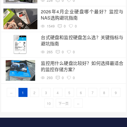
226
0
0
2026年4月企业硬盘哪个最好？监控与
NAS选购避坑指南
1549
0
0
台式硬盘和监控硬盘怎么选？关键指标与
避坑指南
265
0
0
监控用什么硬盘比较好？如何选择最适合
的监控存储方案？
293
0
0
‹‹
1
2
3
4
5
6
7
8
9
10
下一页
››