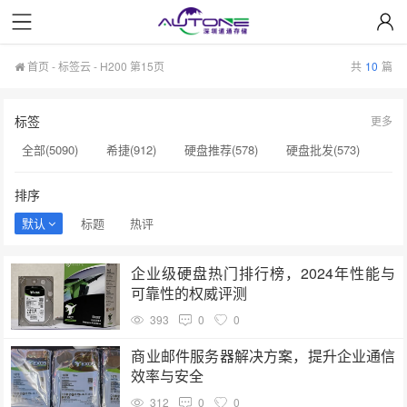
首页
-
标签云
- H200 第15页
共
10
篇
标签
更多
全部(5090)
希捷(912)
硬盘推荐(578)
硬盘批发(573)
企业级硬盘(537)
NAS硬盘(481)
服务器硬盘(474)
排序
硬盘采购(474)
希捷硬盘(471)
硬盘(434)
默认
标题
热评
机械硬盘(412)
H200(150)
企业级SSD(150)
企业级硬盘热门排行榜，2024年性能与
硬盘批发价格(149)
固态硬盘(147)
硬盘真伪验证(147)
可靠性的权威评测
sata硬盘(146)
固态硬盘推荐(146)
H100芯片(144)
393
0
0
希捷代理商(144)
nas硬盘(143)
硬盘维修(143)
商业邮件服务器解决方案，提升企业通信
效率与安全
312
0
0