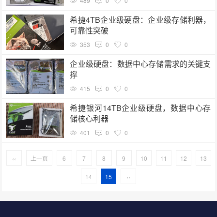
489
0
0
希捷4TB企业级硬盘：企业级存储利器，
可靠性突破
353
0
0
企业级硬盘：数据中心存储需求的关键支
撑
415
0
0
希捷银河14TB企业级硬盘，数据中心存
储核心利器
401
0
0
‹‹
上一页
6
7
8
9
10
11
12
13
14
15
››