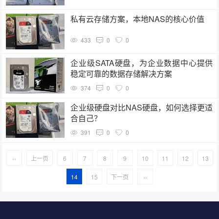
私有云存储方案，本地NAS的核心价值
433
0
0
企业级SATA硬盘，为企业数据中心提供
稳定可靠的数据存储解决方案
374
0
0
企业级硬盘对比NAS硬盘，如何选择更适
合自己？
391
0
0
‹‹
上一页
6
7
8
9
10
11
12
13
14
15
下一页
››