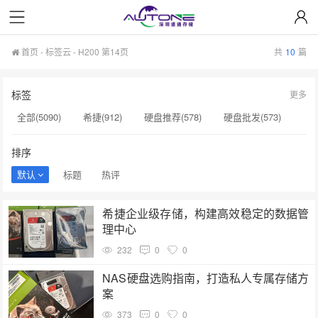
首页
-
标签云
- H200 第14页
共
10
篇
标签
更多
全部(5090)
希捷(912)
硬盘推荐(578)
硬盘批发(573)
企业级硬盘(537)
NAS硬盘(481)
服务器硬盘(474)
排序
硬盘采购(474)
希捷硬盘(471)
硬盘(434)
默认
标题
热评
机械硬盘(412)
H200(150)
企业级SSD(150)
希捷企业级存储，构建高效稳定的数据管
硬盘批发价格(149)
固态硬盘(147)
硬盘真伪验证(147)
理中心
sata硬盘(146)
固态硬盘推荐(146)
H100芯片(144)
232
0
0
希捷代理商(144)
nas硬盘(143)
硬盘维修(143)
NAS硬盘选购指南，打造私人专属存储方
案
373
0
0