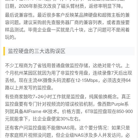
日期，2026年新批次改良了磁头臂材质，返修率明显下降。
最后说兼容性。最近很多客户反映某品牌硬盘和超微主板的兼
容问题。建议采购前先查服务器厂商的兼容列表，或者直接要
样品测试。毕竟企业盘一买就是几十块，出了问题可不是闹着
玩的。
监控硬盘的三大选购误区
不少工程商为了省钱用普通盘做监控存储，这绝对是个坑。上
个月杭州某园区就因为用了非监控专用盘，连续录像7天后出现
丢帧。现在主流4K摄像头码流都在12-15Mbps，必须选支持64
路以上并发写的监控盘。
有些商家鼓吹7×24小时工作就是监控盘，纯属偷换概念。真正
监控盘要有专门针对视频流的错误校验机制，像西数Purple系
列就具备AllFrame 4K技术。价格方面，6TB监控盘现在850-900
元就能拿下，比企业盘便宜30%左右。
还有客户问监控盘能不能做NAS用。这个要分情况：如果只是
存家庭照片视频没问题，但企业级NAS涉及多人并发访问，必