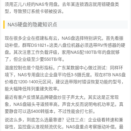
须用正儿八经的NAS专用盘。去年某连锁酒店就用错硬盘类
型，导致预订系统卡顿被投诉。
NAS硬盘的隐藏知识点
现在很多企业在搭建私有云，NAS盘选择特别讲究。首先看振
动补偿，群晖DS1821+这类八盘位机器必须选带RV传感器的硬
盘。其次注意工作负载评级，家用NAS配180TB/年的盘就够
了，但企业级至少要550TB/年。
温度控制也是个隐形指标。广东某数据中心做过测试：同样环
境下，NAS专用盘比企业盘平均低3-5摄氏度。现在8TB NAS盘
价格在1200-1400元区间，建议选带限时错误恢复功能的型号，
能大幅降低阵列重建失败率。
最近有客户反馈某品牌硬盘炒豆子声太大。其实这是正常现
象，NAS盘磁头寻道频率高，声音大反而说明电机功率足。真
要静音可以选5400转版本，不过性能会打七折。
说这么多，到底怎么选最靠谱？记住三点：企业级看转速和兼
容性，监控盘认准视频流优化，NAS盘重点考察振动补偿。最