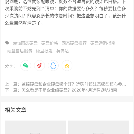
说到底，选盘就像配眼镜，度数不合适再贵的镜架也白搭。下
次采购前不妨先列个清单：你的数据要存多久？每秒要扛住多
少次访问？能容忍多长的恢复时间？把这些想明白了，该选什
么盘自然就清楚了。
sata固态硬盘
硬盘价格
固态硬盘推荐
硬盘选购指南
硬盘售后服务
硬盘批发
英伟达
分享：
上一篇：监控硬盘和企业硬盘哪个好？选购时该注意哪些核心参数？
下一篇：怎么看是不是企业级硬盘？2026年4月选购避坑指南
相关文章