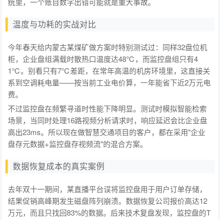
统里，一个账目数字出错可能就是重大事故。
温度与功耗的实战对比
今年春天给内蒙古某煤矿做方案时特别测试过：同样32盘位机
柜，企业盘组满载时散热口温度达48℃，而监控盘组只有4
1℃。别看只有7℃差距，在常年高温的机房环境里，这直接关
系到空调耗电量——按当前工业电价算，一年能省下近2万元电
费。
不过监控盘在频繁寻道时性能下降明显。测试时模拟智能检索
场景，当同时处理16路视频分析请求时，响应延迟会比企业盘
高出23ms。所以现在做智慧交通项目的客户，都在采用"企业
盘存元数据+监控盘存视频流"的混合方案。
数据恢复成本的真实案例
去年双十一期间，某直播平台误将监控盘用于用户订单存储，
结果促销高峰期发生磁盘阵列崩溃。数据恢复公司报价高达12
万元，而且只找回83%的数据。后来技术复盘发现，监控盘的T