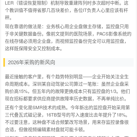
LER（错误恢复限制）机制导致重建阵列时多次超时中断。这
个教训值不值得省那几百块差价，各位IT负责人心里应该有杆
秤。
现在靠谱的做法是：业务核心用企业盘做主存储，监控盘只用
于非关键数据备份。像前文提到的医院场景，PACS影像系统的
在线存储必须用企业盘，而视频监控备份完全可以用监控盘，
这样既保障安全又控制成本。
2026年采购的新风向
最近接触的客户里，有个趋势特别明显——企业开始关注全生
命周期成本。深圳某自动驾驶公司算过一笔账：虽然企业盘采
购价高15%，但五年内的故障更换成本只有监控盘的1/3。他们
现在招标都要求供应商提供故障率历史数据，不再单纯比价。
还有个变化是SMR技术的成熟。今年新出的监控盘开始采用第
三代叠瓦式磁记录，16TB型号的写入速度比去年提升了18%。
不过要注意，这种盘不适合频繁改写场景，用来存监控录像很
合适，但做视频编辑素材盘就可能卡顿。