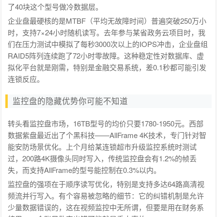
了40块这个型号做冷数据层。
企业盘最硬核的是MTBF（平均无故障时间）普遍突破250万小
时，支持7×24小时随机读写。去年参与某省政务云项目时，我
们在压力测试中模拟了每秒3000次以上的IOPS冲击，企业盘组
RAID5阵列连续跑了72小时零故障。这种稳定性对数据库、虚
拟化平台就是刚需，特别是金融交易系统，差0.1秒都可能引发
连锁反应。
监控盘的隐藏优势你可能不知道
转头看监控盘市场，16TB型号的均价只要1780-1950元。西部
数据紫盘最近出了个黑科技——AllFrame 4K技术，专门针对智
能安防场景优化。上个月给某连锁超市升级监控系统时测试
过，200路4K摄像头同时写入，传统监控盘会有1.2%的帧丢
失，而支持AllFrame的型号能控制在0.3%以内。
监控盘的强项在于顺序读写优化，特别是支持多达64路高清视
频流并行写入。有个容易被忽略的细节：它的纠错机制是允许
少量数据错误的，这在视频监控中无所谓，但要是用在财务系