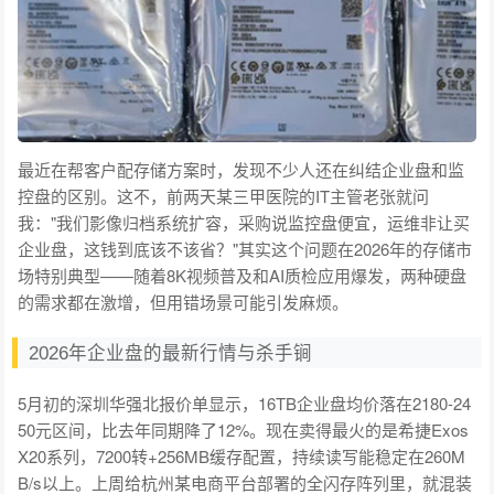
最近在帮客户配存储方案时，发现不少人还在纠结企业盘和监
控盘的区别。这不，前两天某三甲医院的IT主管老张就问
我："我们影像归档系统扩容，采购说监控盘便宜，运维非让买
企业盘，这钱到底该不该省？"其实这个问题在2026年的存储市
场特别典型——随着8K视频普及和AI质检应用爆发，两种硬盘
的需求都在激增，但用错场景可能引发麻烦。
2026年企业盘的最新行情与杀手锏
5月初的深圳华强北报价单显示，16TB企业盘均价落在2180-24
50元区间，比去年同期降了12%。现在卖得最火的是希捷Exos
X20系列，7200转+256MB缓存配置，持续读写能稳定在260M
B/s以上。上周给杭州某电商平台部署的全闪存阵列里，就混装