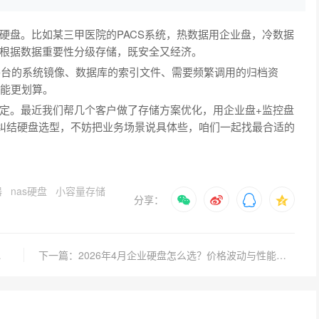
硬盘。比如某三甲医院的PACS系统，热数据用企业盘，冷数据
且根据数据重要性分级存储，既安全又经济。
平台的系统镜像、数据库的索引文件、需要频繁调用的归档资
可能更划算。
定。最近我们帮几个客户做了存储方案优化，用企业盘+监控盘
也在纠结硬盘选型，不妨把业务场景说具体些，咱们一起找最合适的
器
nas硬盘
小容量存储
分享：
与行情解读
下一篇：2026年4月企业硬盘怎么选？价格波动与性能对比指南