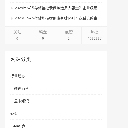
2026年NAS存储监控录像该选多大容量？企业级硬盘怎么搭配才划算？
2026年NAS存储和硬盘到底有啥区别？选错真的会后悔吗？
关注
粉丝
点赞
热度
0
0
2
1062667
网站分类
行业动态
└
硬盘百科
└
显卡知识
硬盘
└
NAS盘