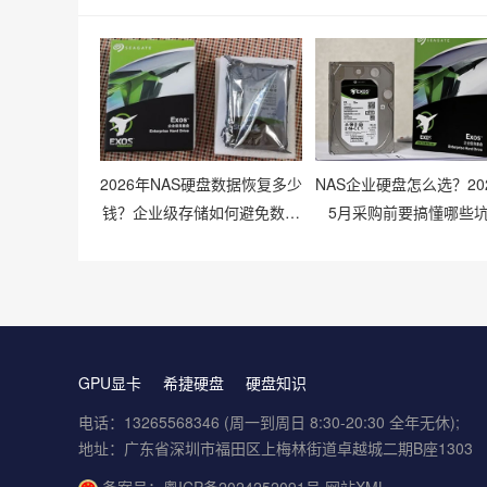
2026年NAS硬盘数据恢复多少
NAS企业硬盘怎么选？20
钱？企业级存储如何避免数据
5月采购前要搞懂哪些
丢失风险？
GPU显卡
希捷硬盘
硬盘知识
电话：13265568346 (周一到周日 8:30-20:30 全年无休);
地址：广东省深圳市福田区上梅林街道卓越城二期B座1303
备案号：
粤ICP备2024252091号
网站XML