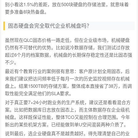
别小看这1.5%的差距，放在500块硬盘的存储池里，就意味着
要多准备8块热备盘。
固态硬盘会完全取代企业机械盘吗？
虽然现在QLC固态价格一路走低，但在企业级市场，机械硬盘
仍然有不可替代的优势。比如说冷数据存储，我们测试过存放
超过6个月的档案数据，机械盘的长期保存稳定性还是比固态强
不少。
最近有个教育行业的案例很有意思：客户原计划全用固态，后
来我们建议把访问频率低于每月一次的历史监控视频存在机械
盘上。结果1500TB的存储方案，整体成本直接省了38万，而调
取性能完全满足他们的SLA要求。
对于真正要7×24小时跑业务的生产系统，建议还是看看混合方
案。比如把数据库日志放在固态上，而主体数据存在企业级机
械盘。这样既保证性能，整体TCO又能控制在合理范围。今年
新出的某些机架方案，已经能做到单U空间混装两种介质了。
说到最后，选企业硬盘真不是越贵越好。得先理清楚自己的业