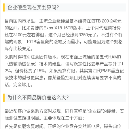
企业硬盘现在买划算吗？
目前国内市场里，主流企业级硬盘基本维持在每TB 200-240元
的区间。比如希捷的Exos X18 16TB版本，上个月代理商报价
还在3100元左右徘徊，这个月已经涨到3350元了。不过有个有
趣的现象：10TB容量段的涨幅反而最小，可能是因为这个规格
库存比较充足。
采购时得特别注意固件版本。现在市面上流通的第五代HAMR
（热辅助磁记录）技术的硬盘，读写稳定性比去年产品提升了1
2%，但价格贵了15%。如果预算有限，其实第四代PMR垂直记
录技术的型号更实惠，像某些监控项目对连续读写要求不高的
话，完全够用。
为什么不同品牌价差这么大？
最近帮客户做采购方案时发现，同样宣称是"企业级"的硬盘，实
际测试差距挺明显。主要体现在三个方面：
首先是负载恢复时间。正经的企业盘在突然断电后，磁头归位