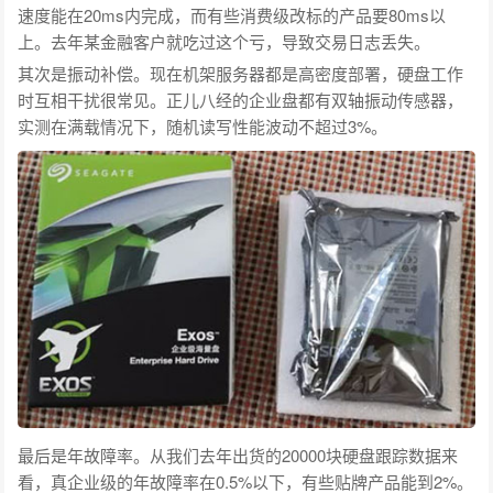
速度能在20ms内完成，而有些消费级改标的产品要80ms以
上。去年某金融客户就吃过这个亏，导致交易日志丢失。
其次是振动补偿。现在机架服务器都是高密度部署，硬盘工作
时互相干扰很常见。正儿八经的企业盘都有双轴振动传感器，
实测在满载情况下，随机读写性能波动不超过3%。
最后是年故障率。从我们去年出货的20000块硬盘跟踪数据来
看，真企业级的年故障率在0.5%以下，有些贴牌产品能到2%。