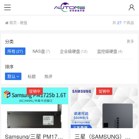
首页
-
硬盘
共
27
个商品
分类
更多
所有
NAS盘
企业级硬盘
监控级硬盘
(27)
(7)
(12)
(4)
固态硬盘
(4)
排序
默认
标题
热评
促销中
促销中
在线咨询
Samsung/三星 PM1725b 1.6T HHHL PCIE卡式 企业级固态硬盘
三星（SAMSUNG）SSD固态硬盘 SATA3.0接口 870 QVO