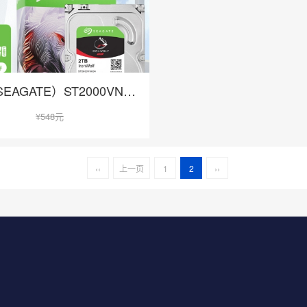
在线咨询
希捷（SEAGATE）ST2000VN003
¥
548元
‹‹
上一页
1
2
››