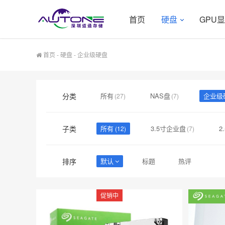
首页
硬盘
GPU
首页
-
硬盘
-
企业级硬盘
分类
所有
NAS盘
企业级
(27)
(7)
子类
所有
3.5寸企业盘
2
(12)
(7)
排序
默认
标题
热评
促销中