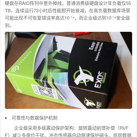
硬盘在RAID阵列中意外掉线。普通消费级硬盘设计年负载仅55
TB，连续运行72小时后性能即开始衰减，在高负载数据库场景
可能出现不可恢复错误率高达10⁻¹⁴，而企业级达到10⁻¹⁶安全级
别。
可靠性与数据保护机制
企业盘采用多级震动保护架构：旋转震动前馈补偿（RVF
F）减少多盘位干扰，冲击传感器自动限速保护磁头。底层数据