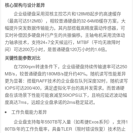
核心架构与设计差异
企业级硬盘采用双核主控芯片和128MB起步的高速缓存
（最高可达512MB），相较普通硬盘的32-64MB缓存方案，大
幅提升突发数据传输能力。其内部搭载高精度震动传感器，可
实时补偿因多硬盘并行产生的共振偏移。主轴电机采用流体动
力轴承技术，支持24×7全天候运行，MTBF（平均无故障时
间）可达200万小时，是普通硬盘120万小时的1.6倍。
关键性能参数对比
在7200rpm转速条件下，企业级硬盘持续传输速率可达250
MB/s，较普通硬盘的180MB/s提升约40%。随机读写性能差异
更为显著：搭载RAFF技术的企业盘在队列深度32时，随机读写
IOPS可达200/400，满足虚拟化平台的高并发需求。而普通硬
盘在该场景下性能可能衰减至50IOPS以下，且响应延迟波动幅
度高达7ms，远超企业盘承诺的2ms稳定延迟。
工作负载能力差异
企业盘支持每年550TB写入量（如希捷Exos系列），支持1
80TB/年的工作负载率，具备TLER（限时错误恢复）技术防止