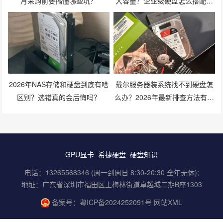
月采购前要搞懂哪些坑？
大容量？企业级硬盘怎么搭配才
划算？
2026年NAS存储和硬盘到底有啥
戴尔服务器装系统找不到硬盘怎
区别？选错真的会后悔吗？
么办？2026年最新排查方法有哪
些？
GPU显卡
希捷硬盘
硬盘知识
电话：13265568346 (周一到周日 8:30-20:30 全年无休);
地址：广东省深圳市福田区上梅林街道卓越城二期B座1303
备案号：
粤ICP备2024252091号
网站XML