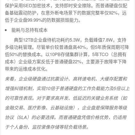
保护采用SED加密技术，支持即时安全擦除。而普通硬盘仅配
备基础震动防护，在意外断电场景下的数据完整率仅92%，远
低于企业盘99.99%的防数据损毁能力。
能耗与总持有成本
典型12TB企业盘待机功耗约5.3W，负载峰值7.8W，支持
多级功耗管理。尽管单价较普通盘高40%，但5年质保周期可降
低50%的替换成本。以10PB存储集群计算，5年TCO（总拥有
成本）企业级方案反低于普通硬盘22%，主要源于故障率下降
带来的运维成本优化。
来看，企业级硬盘通过抗震设计、高转速电机、大缓存配置和
增强纠错机制，实现10倍于普通硬盘的工作负载能力及5倍以上
的可靠性表现。对于要求高并发、低延迟的关键业务系统（如
金融交易、医疗影像、云基础设施），企业盘是保障服务等级
协议（SLA）的必要选择。而普通硬盘凭借价格优势，仍适用
于个人备份、监控录像存储等轻负载场景。