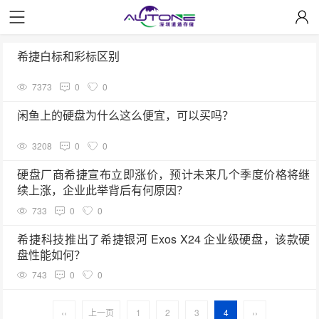
希捷白标和彩标区别
7373
0
0
闲鱼上的硬盘为什么这么便宜，可以买吗？
3208
0
0
硬盘厂商希捷宣布立即涨价，预计未来几个季度价格将继
续上涨，企业此举背后有何原因？
733
0
0
希捷科技推出了希捷银河 Exos X24 企业级硬盘，该款硬
盘性能如何？
743
0
0
‹‹
上一页
1
2
3
4
››