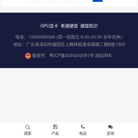
GPU显卡
希捷硬盘
硬盘知识
电话：13265568346 (周一到周日 8:30-20:30 全年无休);
地址：广东省深圳市福田区上梅林街道卓越城二期B座1303
备案号：
粤ICP备2024252091号
网站XML
搜索
产品
电话
咨询