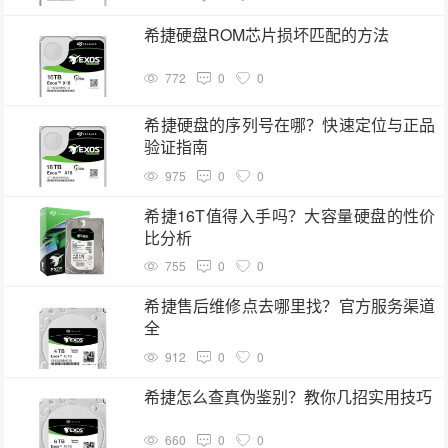
希捷硬盘ROM芯片损坏匹配的方法
772
0
0
希捷硬盘的序列号在哪？快速定位与正品
验证指南
975
0
0
希捷16T值得入手吗？大容量硬盘的性价
比分析
755
0
0
希捷售后维修点去哪里找？官方服务渠道
全
912
0
0
希捷怎么查真伪鉴别？教你几招实用技巧
660
0
0