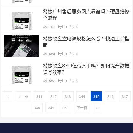
希捷广州售后服务网点靠谱吗？硬盘维修
全流程
701
0
0
希捷硬盘盒电源规格怎么看？快速上手指
南
684
0
0
希捷硬盘SSD值得入手吗？如何提升数据
读写效率？
552
0
0
‹‹
上一页
341
342
343
344
345
346
347
348
349
350
下一页
››