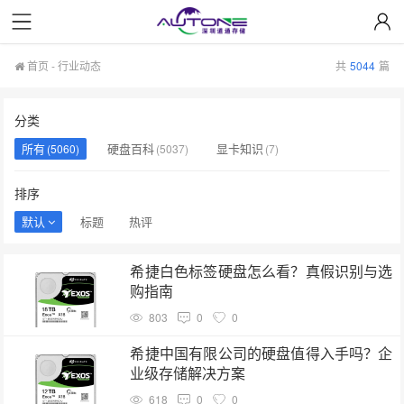
首页
-
行业动态
共
5044
篇
分类
所有
硬盘百科
显卡知识
(5060)
(5037)
(7)
排序
默认
标题
热评
希捷白色标签硬盘怎么看？真假识别与选
购指南
803
0
0
希捷中国有限公司的硬盘值得入手吗？企
业级存储解决方案
618
0
0