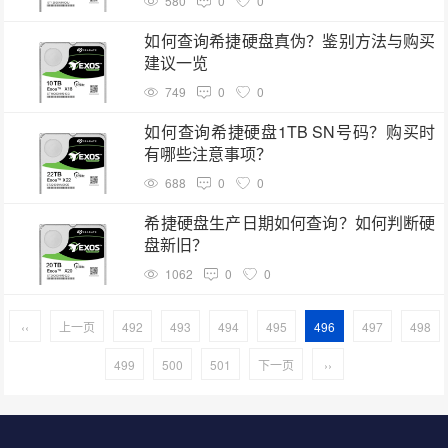
580
0
0
如何查询希捷硬盘真伪？鉴别方法与购买
建议一览
749
0
0
如何查询希捷硬盘1TB SN号码？购买时
有哪些注意事项？
688
0
0
希捷硬盘生产日期如何查询？如何判断硬
盘新旧？
1062
0
0
‹‹
上一页
492
493
494
495
496
497
498
499
500
501
下一页
››