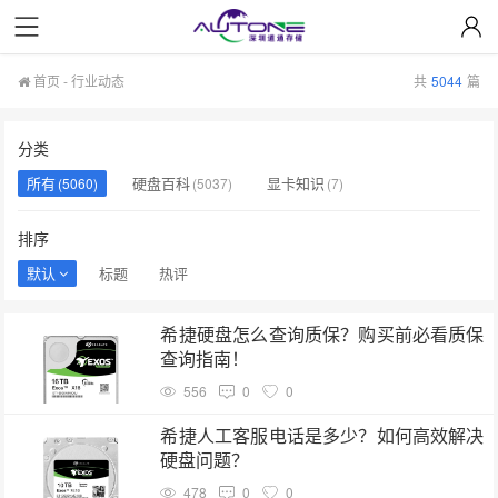
首页
-
行业动态
共
5044
篇
分类
所有
硬盘百科
显卡知识
(5060)
(5037)
(7)
排序
默认
标题
热评
希捷硬盘怎么查询质保？购买前必看质保
查询指南！
556
0
0
希捷人工客服电话是多少？如何高效解决
硬盘问题？
478
0
0