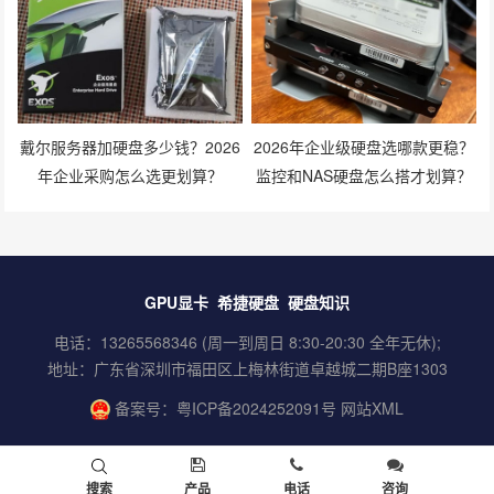
戴尔服务器加硬盘多少钱？2026
2026年企业级硬盘选哪款更稳？
年企业采购怎么选更划算？
监控和NAS硬盘怎么搭才划算？
GPU显卡
希捷硬盘
硬盘知识
电话：13265568346 (周一到周日 8:30-20:30 全年无休);
地址：广东省深圳市福田区上梅林街道卓越城二期B座1303
备案号：
粤ICP备2024252091号
网站XML
搜索
产品
电话
咨询