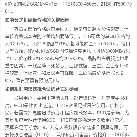
e协议的M.2 SSD价格稍高，1TB约300-450元，2TB则在500-70
0元。
影响台式机硬盘价格的关键因素
容量是影响价格的首要因素，通常容量越大价格越高，但
单位容量成本会随容量增加而降低。，1TB硬盘的单GB价格约
为0.2-0.3元，而2TB硬盘单GB价格可能降至0.15-0.25元。接口
类型方面，NVMe协议SSD因传输速度更快（可达3000MB/s以
上），价格比SATA SSD高约20%-30%。品牌和售后服务也是
重要因素，一线品牌（如希捷、西部数据、三星、金士顿）价
格较高，但稳定性和质保更有保障，二线品牌价格低10%-2
0%，适合预算有限的用户。
如何根据需求选择合适的台式机硬盘
如果用户主要用于存储文件、影音资料等，对速度要求不
高，HDD是性价比之选，1-2TB容量足够日常使用，价格亲
民。若需提升电脑启动速度和程序加载效率，SSD是必选，尤
其是系统盘推荐使用SSD，1TB容量能满足大多数用户需求，
预算充足可考虑2TB。若有大量数据存储需求且预算有限，可
选择混合硬盘（HHD），兼顾速度和容量，价格介于HDD和S