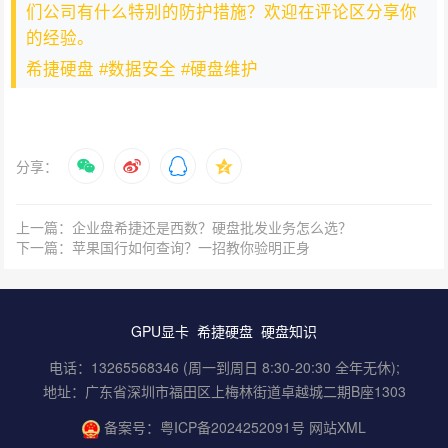
们公司有什么特别的防护措施？欢迎在评论区分享你
的经验。
希捷硬盘 #数据安全 #硬盘维护
分享：
上一篇：企业盘希捷还是西数？硬盘批发业务怎么选？
下一篇：苹果国行如何查询？一招教你验明正身
GPU显卡
希捷硬盘
硬盘知识
电话：13265568346 (周一到周日 8:30-20:30 全年无休);
地址：广东省深圳市福田区上梅林街道卓越城二期B座1303
备案号：
粤ICP备2024252091号
网站XML