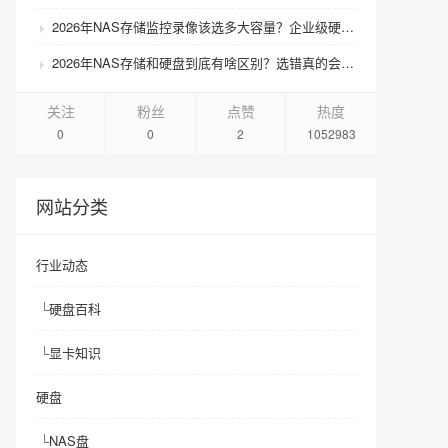
2026年NAS存储监控录像该选多大容量？企业级硬盘怎么搭配才划算？
2026年NAS存储和硬盘到底有啥区别？选错真的会后悔吗？
关注
粉丝
点赞
热度
0
0
2
1052983
网站分类
行业动态
└
硬盘百科
└
显卡知识
硬盘
└
NAS盘