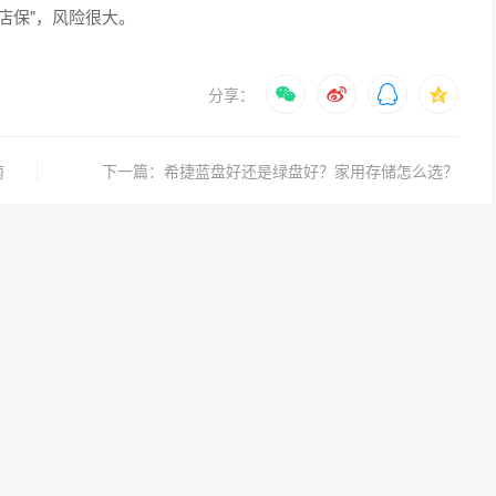
店保"，风险很大。
分享：
南
下一篇：希捷蓝盘好还是绿盘好？家用存储怎么选？