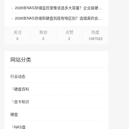
2026年NAS存储监控录像该选多大容量？企业级硬盘怎么搭配才划算？
2026年NAS存储和硬盘到底有啥区别？选错真的会后悔吗？
关注
粉丝
点赞
热度
0
0
2
1067023
网站分类
行业动态
└
硬盘百科
└
显卡知识
硬盘
└
NAS盘