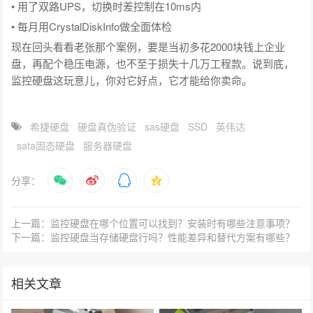
• 用了双路UPS，切换时差控制在10ms内
• 每月用CrystalDiskInfo做全面体检
现在回头看看老张那个案例，要是当初多花2000块钱上企业
盘，再配个稳压电源，也不至于损失十几万工程款。说到底，
监控硬盘这玩意儿，你对它好点，它才能给你卖命。
希捷硬盘
硬盘真伪验证
sas硬盘
SSD
英伟达
sata固态硬盘
服务器硬盘
分享：
上一篇：监控硬盘在哪个位置可以找到？安装时有哪些注意事项？
下一篇：监控硬盘当存储硬盘行吗？性能差异和替代方案有哪些？
相关文章