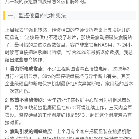
几千块的铁疙瘩到底是怎么被折腾坏的。
一、监控硬盘的七种死法
上周我去华强北转悠，维修档口的李师傅指着桌上五块拆开的
硬盘说："这块是供电不稳烧了芯片，那块是震动把磁头震脱轨
了，最可惜的是这块西数紫盘，客户非拿它当NAS用，7×24小
时读写直接把轴承磨出凹槽。"结合2026年最新返修数据，我总
结出这些要命操作：
1.
暴力断电成常态
：不少工程队图省事直接拉电闸，2026年3
月行业调研显示，38%的监控硬盘损坏与异常断电有关。其实
企业级硬盘的断电保护机制最多扛5次异常断电，家用级的基本
一次就内伤。
2.
散热不当酿惨剧
：今年初浙江某数据中心就因为机柜风扇故
障，导致40块希捷酷鹰硬盘在65℃环境连续工作，三天内全军
覆没。监控硬盘的工作温度红线是55℃，超过这个温度寿命直
接对折。
3.
震动引发的蝴蝶效应
：上个月有个客户把硬盘装在挖掘机附
近的监控箱里，设备振动频率刚好与硬盘5400转/分钟的工作频