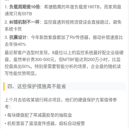
1.
负载周期差10倍
：希捷酷鹰的年度负载是180TB，而家用盘
通常只有55TB
2.
纠错机制不一样
：监控盘遇到视频流错误会直接跳过，避免
系统卡死
3.
抗震设计
：今年新款紫盘都加了RV传感器，振动补偿速度比
去年快40%
最近帮客户选型时发现，8盘位以上的监控系统最好配企业级硬
盘，虽然单价贵300-500元，但MTBF能达到200万小时，比监
控盘高出50%。特别是需要智能分析的场景，企业盘的随机读
写性能优势明显。
四、这些保护措施真不能省
上个月去验收某银行网点项目，他们的硬盘保护方案值得参
考：
• 每块硬盘配了带减震胶垫的抽取盒
• 机柜里装了温湿度传感器，超标自动报警