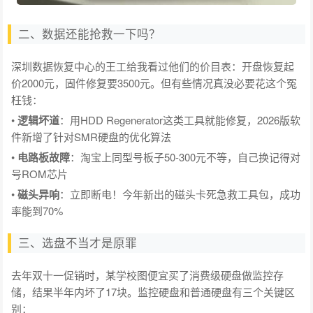
二、数据还能抢救一下吗？
深圳数据恢复中心的王工给我看过他们的价目表：开盘恢复起
价2000元，固件修复要3500元。但有些情况真没必要花这个冤
枉钱：
•
逻辑坏道
：用HDD Regenerator这类工具就能修复，2026版软
件新增了针对SMR硬盘的优化算法
•
电路板故障
：淘宝上同型号板子50-300元不等，自己换记得对
号ROM芯片
•
磁头异响
：立即断电！今年新出的磁头卡死急救工具包，成功
率能到70%
三、选盘不当才是原罪
去年双十一促销时，某学校图便宜买了消费级硬盘做监控存
储，结果半年内坏了17块。监控硬盘和普通硬盘有三个关键区
别：