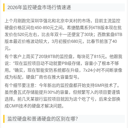
2026年监控硬盘市场行情速递
上个月刚跑完深圳华强北和北京中关村的市场，目前主流监控
硬盘价格区间在450-850元之间。希捷酷鹰系列4TB版本现在批
发价在520元左右，比去年双十一还便宜了30块；西数紫盘6TB
版本最近价格波动较大，3月初报价680元，比春节前涨了40
元。
有个客户上周买了20块8TB的监控盘，每块花了815元。他跟我
说："现在监控项目动不动就要PB级存储，容量小了根本不够
用。"确实，现在智能安防系统都在升级，7x24小时不间断录像
成为标配，硬盘厂商也在推大容量型号。
有个细节要注意：今年新出的监控盘都开始支持SMR技术了。
虽然叠瓦式存储能提升30%的容量，但频繁写入的项目要谨慎
选择。前几天某银行监控项目就因为这个吃了亏，后来全部换
成CMR技术的硬盘才解决问题。
监控硬盘和普通硬盘的区别在哪？