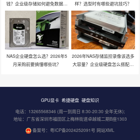
钱？企业级存储如何避免数据丢
样？选型时有哪些避坑技巧？
失风险？
NAS企业硬盘怎么选？2026年5
2026年NAS存储监控录像该选多
月采购前要搞懂哪些坑？
大容量？企业级硬盘怎么搭配才
划算？
GPU显卡
希捷硬盘
硬盘知识
电话：13265568346 (周一到周日 8:30-20:30 全年无休);
地址：广东省深圳市福田区上梅林街道卓越城二期B座1303
备案号：
粤ICP备2024252091号
网站XML