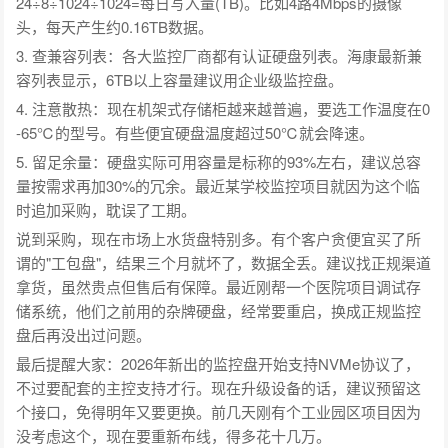
24÷8÷1024÷1024=每日写入量(TB)。比如4路4Mbps的摄像
头，每天产生约0.16TB数据。
3. 查兼容列表：各大监控厂商都有认证硬盘列表。海康最新兼
容列表显示，6TB以上容量建议用企业级监控盘。
4. 注意散热：现在机架式存储柜越来越普遍，要选工作温度在0
-65℃的型号。有些便宜硬盘温度超过50℃就会降速。
5. 留足余量：硬盘实际可用容量是标称的93%左右，建议总容
量按需求再加30%的冗余。最近某学校监控项目就因为这个临
时追加采购，耽误了工期。
说到采购，现在市场上水货盘特别多。有个客户贪便宜买了所
谓的"工包盘"，结果三个月就坏了，数据全丢。建议找正规渠道
拿货，虽然贵点但售后有保障。最近刚帮一个医院项目调试存
储系统，他们之前用的杂牌硬盘，经常要重启，换成正规监控
盘后再没出过问题。
最后提醒大家：2026年新出的监控盘开始支持NVMe协议了，
不过要配套的主控支持才行。现在升级设备的话，建议预留这
个接口，免得明年又要更换。前几天刚有个工业园区项目因为
没考虑这个，现在要重新布线，得多花十几万。