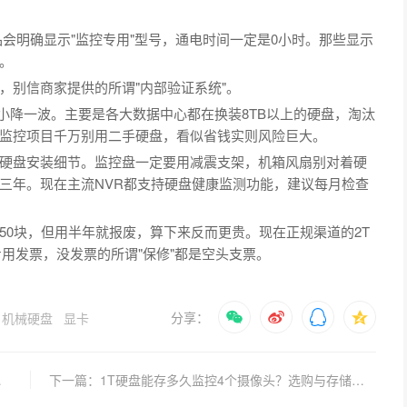
查看，正品会明确显示"监控专用"型号，通电时间一定是0小时。那些显示
。
，别信商家提供的所谓"内部验证系统"。
小降一波。主要是各大数据中心都在换装8TB以上的硬盘，淘汰
监控项目千万别用二手硬盘，看似省钱实则风险巨大。
硬盘安装细节。监控盘一定要用减震支架，机箱风扇别对着硬
三年。现在主流NVR都支持硬盘健康监测功能，建议每月检查
50块，但用半年就报废，算下来反而更贵。现在正规渠道的2T
用发票，没发票的所谓"保修"都是空头支票。
分享：
机械硬盘
显卡
哪些参数？
下一篇：1T硬盘能存多久监控4个摄像头？选购与存储方案全指南