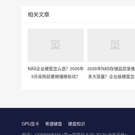
相关文章
NAS企业硬盘怎么选？2026年
2026年NAS存储监控录
5月采购前要搞懂哪些坑？
多大容量？企业级硬盘怎
配才划算？
GPU显卡
希捷硬盘
硬盘知识
电话：13265568346 (周一到周日 8:30-20:30 全年无休);