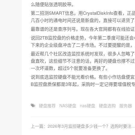
么随便贴张透明胶带。
第二招测SMART信息。用CrystalDiskInfo
几百小时的通电时间还说是新盘的，直接可以退货了
最靠谱的还是查序列号。现在各大官网都有在线验证
说回2TB监控盘的价格走势，今年第二季度可能还会
下来的企业级盘冲击了二手市场。不过要提醒的是，
最近帮几个社区改造监控系统时发现，很多人忽略了
盘直吹，这些细节不注意的话，再好的硬盘也撑不过
一次坏道数，超过5个就要准备更换了。
说到底选监控硬盘不能光看价格。有些小作坊盘便宜
B监控盘质保都是3年起，采购时一定记得要增值税专
硬盘推荐
NAS硬盘
nas硬盘
硬盘选购
服务器
上一篇：2026年3月监控硬盘多少钱一个？选购时要注意