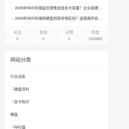
2026年NAS存储监控录像该选多大容量？企业级硬盘怎么搭配才划算？
2026年NAS存储和硬盘到底有啥区别？选错真的会后悔吗？
关注
粉丝
点赞
热度
0
0
2
1053865
网站分类
行业动态
└
硬盘百科
└
显卡知识
硬盘
└
NAS盘