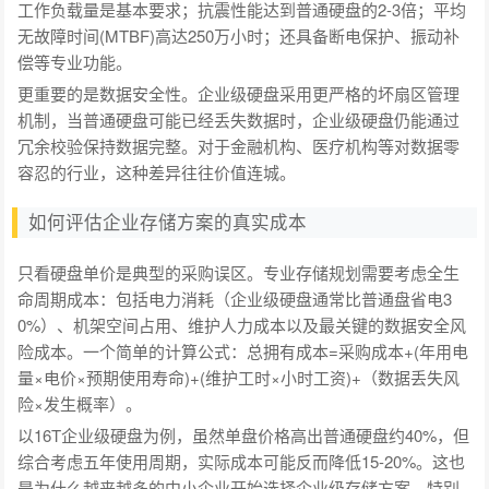
工作负载量是基本要求；抗震性能达到普通硬盘的2-3倍；平均
无故障时间(MTBF)高达250万小时；还具备断电保护、振动补
偿等专业功能。
更重要的是数据安全性。企业级硬盘采用更严格的坏扇区管理
机制，当普通硬盘可能已经丢失数据时，企业级硬盘仍能通过
冗余校验保持数据完整。对于金融机构、医疗机构等对数据零
容忍的行业，这种差异往往价值连城。
如何评估企业存储方案的真实成本
只看硬盘单价是典型的采购误区。专业存储规划需要考虑全生
命周期成本：包括电力消耗（企业级硬盘通常比普通盘省电3
0%）、机架空间占用、维护人力成本以及最关键的数据安全风
险成本。一个简单的计算公式：总拥有成本=采购成本+(年用电
量×电价×预期使用寿命)+(维护工时×小时工资)+（数据丢失风
险×发生概率）。
以16T企业级硬盘为例，虽然单盘价格高出普通硬盘约40%，但
综合考虑五年使用周期，实际成本可能反而降低15-20%。这也
是为什么越来越多的中小企业开始选择企业级存储方案，特别