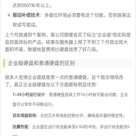
达到550TB/年以上。
振动补偿技术
：多盘位环境必须要有这个功能，否则容易出
现读写错误。
上个月就遇到个案例，某公司图便宜买了标注"企业级"但实际是
监控盘改标的产品，结果在服务器上用了不到三个月就出现大
面积坏道，数据恢复费用比硬盘钱贵了好几倍。
企业级硬盘和普通硬盘的区别
很多人觉得企业盘就是贵一点的普通硬盘，这个观念得改改
了。真正企业级硬盘在以下方面都有明显优势：
7×24小时运行设计
：普通硬盘连续工作72小时就可能出问题，企业
盘可以常年不间断运行。
双处理器架构
：主控芯片和电机控制分开，确保高负载时稳定性。
抗震性能
：企业盘在运行状态能承受2.5G的冲击，非运行状态能到3