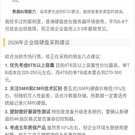
0G。
数据纠错能力
：采用更先进的ECC算法，能修复更多类型的错误。
我经手过的案例里，普通硬盘放在服务器环境使用，平均6-8个
月就会出现故障，而正规企业盘用上3-5年都很常见。
2026年企业级硬盘采购建议
结合当前市场行情，给正在采购的朋友几点建议：
1. 优先考虑8TB以上容量
目前8TB及以上容量性价比最高，单T
B成本在220-250元左右，而4TB的单TB成本要去到270-300
元。
2. 关注SMR和CMR技术区别
叠瓦式(SMR)硬盘价格低15%左
右，但随机写入性能差，适合冷数据存储。热数据一定要选传
统磁记录(CMR)硬盘。
3. 提前做好兼容性测试
特别是准备升级老系统的，要确认新硬
盘的4K扇区格式是否兼容旧控制器。
4. 考虑五年质保产品
虽然贵10%左右，但企业环境长期使用更
划算，现在主流品牌都提供五年质保服务。