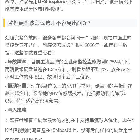
故障。建议先用
UFS Explorer
这类专业工具扫描，很多情况下
能直接重建分区表找回数据。
监控硬盘该怎么选才不容易出问题？
处理完紧急故障，很多客户都会问同一个问题：现在市面上的
监控盘五花八门，到底该怎么选？根据2026年一季度行业数
据，这些参数要重点看：
· 年故障率
：目前主流品牌的企业级监控盘能做到0.35%以下，
而消费级硬盘普遍在1.2%左右。别看差距不到1%，放在7×24
小时工作的环境里，故障概率差了三倍多。
· 振动补偿
：现在8盘位以上的NVR很常见，硬盘间的共振问题
越来越突出。像希捷的RV传感器技术，能把振动影响降低6
0%，特别适合高密度部署。
· 写入策略
：监控盘和普通硬盘最大的区别在于支持
串流写入优化
。现在4
K监控视频码流普遍在15Mbps以上，没有专门优化的硬盘用半
年就容易出现卡帧。