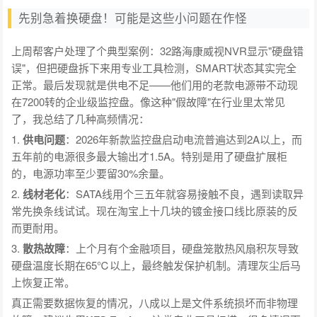
先别急着换硬盘！可能是这些小问题在作怪
上周帮客户处理了个典型案例：32路海康威视NVR显示"硬盘错
误"，但把硬盘拆下来用专业工具检测，SMART状态其实完全
正常。最后发现就是供电不足——他们用的老款电源带不动现
在7200转的企业级监控盘。像这种"假故障"在行业里太常见
了，我总结了几种高频情况：
1.
供电问题
：2026年新款监控盘启动电流普遍达到2A以上，而
五年前的电源很多最大输出才1.5A。特别是用了硬盘扩展柜
的，电源功率至少要留30%余量。
2.
线材老化
：SATA线用个三五年就容易接触不良，遇到读取异
常先换条线试试。现在淘宝上十几块的镀金接口线比原装的反
而更耐用。
3.
散热故障
：上个月有个金融项目，硬盘笼散热风扇积灰导致
硬盘温度长期在65℃以上，最终触发保护机制。清理灰尘后马
上恢复正常。
真正需要数据恢复的情况，八成以上是文件系统损坏而非物理