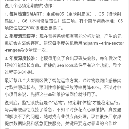
说几个必须定期做的动作：
1.
每月检查SMART
：重点看05（重映射扇区）、C5（待映射
扇区）、C6（不可修复错误）这三项。有个简单判断标准：05
项数值超过50就该准备更换了。
2.
季度清理缓存
：现在监控系统都有智能分析功能，产生的元
数据会占满缓存区。建议每季度关机后用
hdparm --trim-sector
-ranges
命令清理一次。
3.
年度深度校准
：老硬盘用久了会出现磁头偏移，每年做次伺
服校准能延长寿命。希捷的SeaTools软件里有这个功能，整个
过程要6-8小时。
最近帮几个大型园区做了智能运维方案，通过物联网传感器实
时监控硬盘状态，预测性维护能把故障率再降40%。不过对中
小项目来说，先把这些基础维护做到位就够用了。
说到底，监控系统就是个"活物"，得定期"体检"才能稳定运行。
与其等硬盘彻底挂了着急，不如平时多花点心思维护。真要遇
到解决不了的问题，随时找专业供应商处理，现在很多厂家都
提供数据恢复和紧急更换服务，关键是要选对靠谱的合作伙