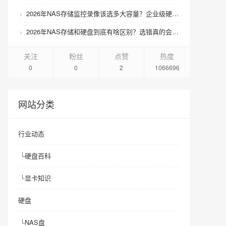
2026年NAS存储监控录像该选多大容量？企业级硬盘怎么搭配才划算？
2026年NAS存储和硬盘到底有啥区别？选错真的会后悔吗？
关注
粉丝
点赞
热度
0
0
2
1066696
网站分类
行业动态
└
硬盘百科
└
显卡知识
硬盘
└
NAS盘