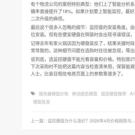
有个物流公司的案例特别典型：他们上了智能分析系
确率直接提升了18%。如果计划要上智能监控，最好
二次升级的麻烦。
最后说个很多人忽略的细节：监控盘的安装角度。由
位安装。但有些便宜硬盘在倒装时会出现寻道错误，
记得去年有家火锅店因为硬盘装反了，结果关键时段
常导致的，这种细节问题在选购时往往被忽视，等出
说到底，选监控硬盘不能光看容量和价格。特别是2
下次采购时不妨把这篇内容当检查清单用，保管能避
人士，比盲目相信电商页面上的参数靠谱多了。
服务器硬盘价格
移动固态硬盘
固态硬盘推荐
A1
硬盘批发
上一篇：监控硬盘为什么涨价？2026年4月价格趋势