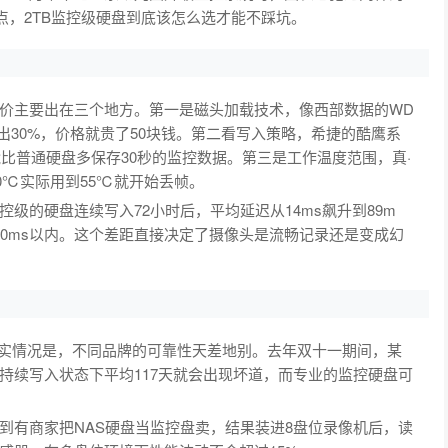
节点，2TB监控级硬盘到底该怎么选才能不踩坑。
，差价主要出在三个地方。第一是磁头加载技术，像西部数据的WD
出30%，价格就贵了50块钱。第二看写入策略，希捷的酷鹰系
能比普通硬盘多保存30秒的监控数据。第三是工作温度范围，真·
0℃实际用到55℃就开始丢帧。
级的硬盘连续写入72小时后，平均延迟从14ms飙升到89m
20ms以内。这个差距直接决定了摄像头是流畅记录还是变成幻
但真实情况是，不同品牌的可靠性天差地别。去年双十一期间，某
持续写入状态下平均117天就会出现坏道，而专业的监控硬盘可
到有商家把NAS硬盘当监控盘卖，结果装进8盘位录像机后，读