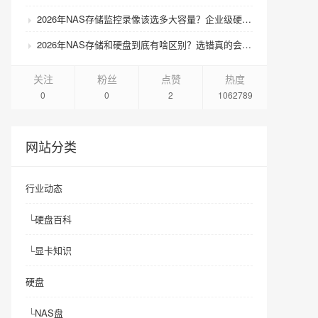
2026年NAS存储监控录像该选多大容量？企业级硬盘怎么搭配才划算？
2026年NAS存储和硬盘到底有啥区别？选错真的会后悔吗？
关注
粉丝
点赞
热度
0
0
2
1062789
网站分类
行业动态
└
硬盘百科
└
显卡知识
硬盘
└
NAS盘