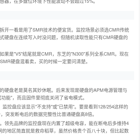
感器，在多盘位环境下性能波动不会超过15%。
拆开一看是用了SMR技术的便宜货。监控场景必须选CMR传统
式硬盘在连续写入时没问题，但随机读取性能只有CMR硬盘的
"V5"结尾就是CMR，东芝的"N300"系列全系CMR。现在
把SMR硬盘混着卖，买的时候一定要问清楚。
的硬盘老是莫名其妙休眠。后来发现是硬盘的APM电源管理与
眠功能"，而且固件里彻底关闭了省电模式。
M"值，监控盘应该显示"不支持"或"已禁用"。要是看到128/254这样的
计，突发断电后的数据完整性比普通硬盘高8倍。
。领先品牌的监控盘现在内置了超级电容，能在断电后多维持4
闸的地区简直就是救命稻草，虽然价格贵个百八十块，但比起数