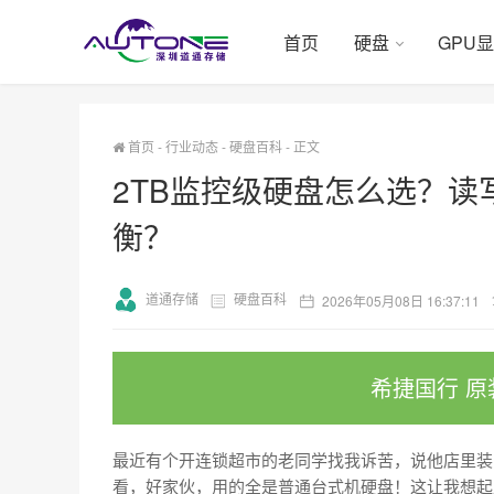
首页
硬盘
GPU
首页
-
行业动态
-
硬盘百科
-
正文
2TB监控级硬盘怎么选？读
衡？
道通存储
硬盘百科
2026年05月08日 16:37:11
希捷国行 原
最近有个开连锁超市的老同学找我诉苦，说他店里装
看，好家伙，用的全是普通台式机硬盘！这让我想起