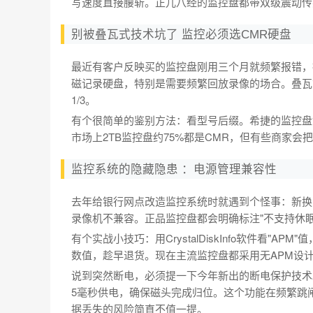
写速度直接腰斩。正儿八经的监控盘都带双级震动传
别被叠瓦式技术坑了 监控必须选CMR硬盘
最近有客户反映买的监控盘刚用三个月就频繁报错，
磁记录硬盘，特别是需要频繁回放录像的场合。叠瓦
1/3。
有个很简单的鉴别方法：看型号后缀。希捷的监控盘如果是
市场上2TB监控盘约75%都是CMR，但有些商家会
监控系统的隐藏隐患 ：电源管理兼容性
去年给银行网点改造监控系统时就遇到个怪事：新换
录像机不兼容。正品监控盘都会明确标注"不支持休
有个实战小技巧：用CrystalDiskInfo软件看"AP
数值，趁早退货。现在主流监控盘都采用无APM设
说到突然断电，必须提一下今年新出的断电保护技术
5毫秒供电，确保磁头完成归位。这个功能在频繁跳
据丢失的风险简直不值一提。