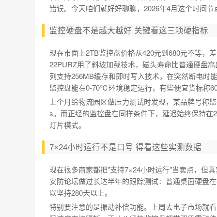
错误。今天咱们就好好聊聊，2026年4月这个时间
监控硬盘不是越大越好 关键看这三项硬指标
现在市面上2TB监控盘价格从420元到680元不等
22PURZ用了斜坡加载技术，磁头寿命比普通硬盘高
列支持256MB缓存和即时写入技术，在突然断电时
监控盘能在0-70℃环境稳定运行，有些便宜货标称6
上个月给物流园区做压力测试时发现，某品牌号称监控
s。而正经的监控盘在同样条件下，延迟始终保持在
灯片模式。
7×24小时运行不是口号 得看这些实测数据
现在很多商家都把"支持7×24小时运行"当卖点，
安防论坛做过长达半年的跟踪测试：普通桌面硬盘在
以坚持280天以上。
特别要注意的是振动补偿功能。上周去电子市场就看