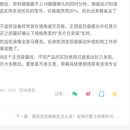
统后，原有硬盘跟不上16路摄像头的同时分析，换盘后识别准
选支持多流优化的型号，价格虽然贵20%，但长远来看省去了
于监控设备经常装在墙角或天花板，正规监控盘都允许任意方
买之前最好确认下规格表里的"多方位安装"支持。
的监控录像全是马赛克。后来检测发现是振动补偿机构工作异
事就晚了。
TB这个主流容量段，不同产品的实际表现可能差出好几条街。
开大多数坑。要是拿不准主意，带着具体使用场景来咨询专业
00
H20
机械硬盘
分享：
与选购建议
下一篇：硬盘监控摄像机怎么选？安装时要注意哪些问题？