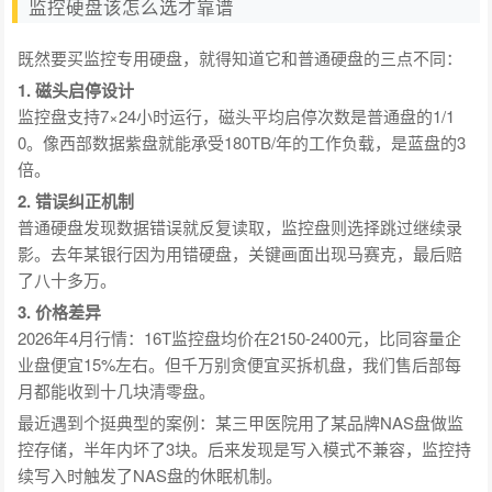
监控硬盘该怎么选才靠谱
既然要买监控专用硬盘，就得知道它和普通硬盘的三点不同：
1. 磁头启停设计
监控盘支持7×24小时运行，磁头平均启停次数是普通盘的1/1
0。像西部数据紫盘就能承受180TB/年的工作负载，是蓝盘的3
倍。
2. 错误纠正机制
普通硬盘发现数据错误就反复读取，监控盘则选择跳过继续录
影。去年某银行因为用错硬盘，关键画面出现马赛克，最后赔
了八十多万。
3. 价格差异
2026年4月行情：16T监控盘均价在2150-2400元，比同容量企
业盘便宜15%左右。但千万别贪便宜买拆机盘，我们售后部每
月都能收到十几块清零盘。
最近遇到个挺典型的案例：某三甲医院用了某品牌NAS盘做监
控存储，半年内坏了3块。后来发现是写入模式不兼容，监控持
续写入时触发了NAS盘的休眠机制。