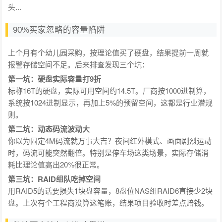
头...
90%买家忽略的容量陷阱
上个月有个幼儿园采购，按理论值买了硬盘，结果提前一周就
报警存储空间不足。后来排查发现三个坑：
第一坑：硬盘实际容量打9折
标称16T的硬盘，实际可用空间约14.5T。厂商按1000进制算，
系统按1024进制显示，再加上5%的预留空间，这都是行业潜规
则。
第二坑：动态码流波动大
你以为固定4M码流就万事大吉？夜间红外模式、画面剧烈运动
时，码流可能突然翻倍。特别是停车场这类场景，实际存储消
耗比理论值高出20%很正常。
第三坑：RAID组队吃掉空间
用RAID5的话要损失1块盘容量，8盘位NAS组RAID6直接少2块
盘。上次有个工程商没算这笔账，结果项目验收时差点赔钱。