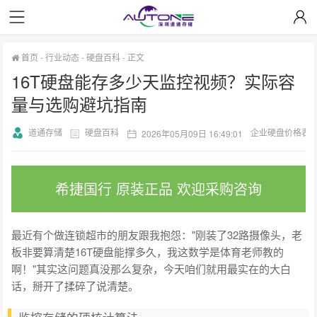
首页
-
行业动态
-
硬盘百科
-
正文
16T硬盘能存多少天监控视频？实际容
量与选购避坑指南
道通存储
硬盘百科
企业硬盘价格表
2026年05月09日 16:49:01
希捷国行 原装正品 欢迎采购咨询
最近有个做连锁超市的朋友跟我抱怨："刚装了32路摄像头，老
板非要算清楚16T硬盘能撑多久，我这数学是体育老师教的
啊！"其实这问题真没那么复杂，今天咱们就用最实在的大白
话，掰开了揉碎了说清楚。