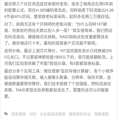
最近帮几个社区改造监控系统时发现，很多工程商还在用5年前
的配置公式。现在H.265编码普及后，同样画质下码流能比H.26
4节省40%空间。要是按老标准采购，起码多花两三万冤枉钱。
对了，前两天还有个开网吧的老板问我："为什么同样16T硬
盘，你家给的预估天数比别人多一周？"其实很简单，我们把动
态码流波动、硬盘格式化损耗、RAID损耗这些变量都算进去
了。做存储这行十年，最怕的就是客户买完盘不够用。
说到价格，最近上游芯片降价，16T监控盘批发价已经跌破200
0元关口。不过要留神那些报1800以下的，很可能是翻新货。上
月我们实验室拆解了市面7款低价盘，有5款都是换标盘。
最后分享个实用工具：微信搜索"监控存储计算器"，有个小程序
能自动算存储天数。输入摄像头数量、分辨率、保存天数，连
硬盘数量都帮你算好。我们技术部做了个加强版，把码流波动
系数、RAID类型这些参数都加进去了，需要的话可以问客服
要。
固态硬盘
SSD
企业级固态硬盘
硬盘真伪验证
西数硬盘