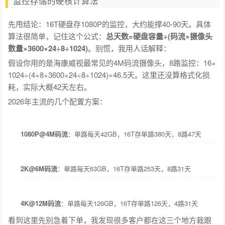
监控存储的硬核计算法
先甩结论：16T硬盘存1080P的监控，大约能撑40-90天。具体
算法很简单，记住这个公式：
总天数=硬盘容量÷(码流×摄像头
数量×3600×24÷8÷1024)
。别慌，我用人话解释：
假设你用的是海康威视最常见的4M码流摄像头，8路监控：16×
1024÷(4×8×3600×24÷8÷1024)=46.5天。这里还没算格式化损
耗，实际大概42天左右。
2026年主流的几个配置方案：
1080P@4M码流
：单路每天42GB，16T存单路380天，8路47天
2K@6M码流
：单路每天63GB，16T存单路253天，8路31天
4K@12M码流
：单路每天126GB，16T存单路126天，4路31天
看到这里先别急着下单，我发现很多客户都在这三个地方栽跟