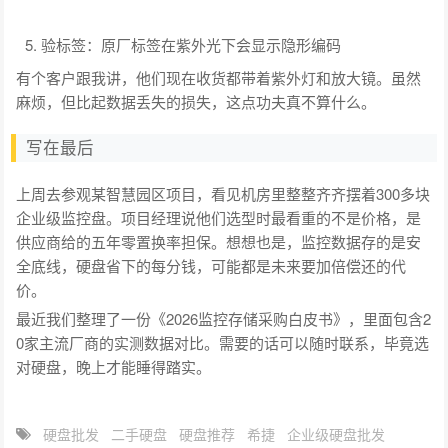
验标签：原厂标签在紫外光下会显示隐形编码
有个客户跟我讲，他们现在收货都带着紫外灯和放大镜。虽然
麻烦，但比起数据丢失的损失，这点功夫真不算什么。
写在最后
上周去参观某智慧园区项目，看见机房里整整齐齐摆着300多块
企业级监控盘。项目经理说他们选型时最看重的不是价格，是
供应商给的五年零置换率担保。想想也是，监控数据存的是安
全底线，硬盘省下的每分钱，可能都是未来要加倍偿还的代
价。
最近我们整理了一份《2026监控存储采购白皮书》，里面包含2
0家主流厂商的实测数据对比。需要的话可以随时联系，毕竟选
对硬盘，晚上才能睡得踏实。
硬盘批发
二手硬盘
硬盘推荐
希捷
企业级硬盘批发