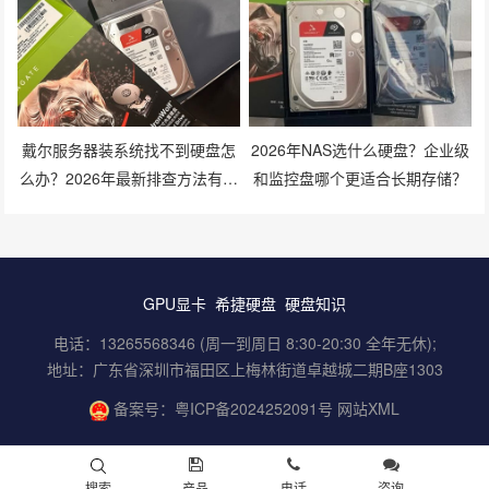
戴尔服务器装系统找不到硬盘怎
2026年NAS选什么硬盘？企业级
么办？2026年最新排查方法有哪
和监控盘哪个更适合长期存储？
些？
GPU显卡
希捷硬盘
硬盘知识
电话：13265568346 (周一到周日 8:30-20:30 全年无休);
地址：广东省深圳市福田区上梅林街道卓越城二期B座1303
备案号：
粤ICP备2024252091号
网站XML
搜索
产品
电话
咨询