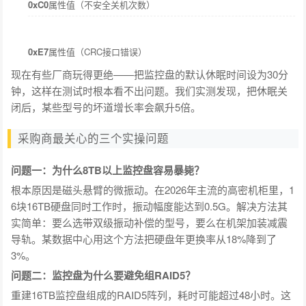
0xC0
属性值（不安全关机次数）
0xE7
属性值（CRC接口错误）
现在有些厂商玩得更绝——把监控盘的默认休眠时间设为30分
钟，这样在测试时根本看不出问题。我们实测发现，把休眠关
闭后，某些型号的坏道增长率会飙升5倍。
采购商最关心的三个实操问题
问题一：为什么8TB以上监控盘容易暴毙？
根本原因是磁头悬臂的微振动。在2026年主流的高密机柜里，1
6块16TB硬盘同时工作时，振动幅度能达到0.5G。解决方法其
实简单：要么选带双级振动补偿的型号，要么在机架加装减震
导轨。某数据中心用这个方法把硬盘年更换率从18%降到了
3%。
问题二：监控盘为什么要避免组RAID5？
重建16TB监控盘组成的RAID5阵列，耗时可能超过48小时。这