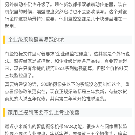
另外震动补偿也升级了。现在新款都带双轴震动传感器，装在
机架里的时候，隔壁硬盘突然启动也不会影响读写。这个对银
行金库这类场景特别重要，他们监控室都是几十块硬盘堆在一
起用。
企业级采购最容易踩的坑
有些招标文件里写着要求"企业级监控硬盘"，这其实是个外行说
法。监控盘就是监控盘，和企业级是两条产品线。真要较真起
来，现在只有希捷的银河Exos系列勉强能算，但那个价格够买
三块监控盘了。
真要给建议的话，300路摄像头以下的系统没必要纠结这个。重
点看保修政策更实在，现在正规渠道都是三年换新，有些水货
商忽悠人说五年保修，其实第二年就开始推脱没货。
家用监控到底要不要上专业硬盘
最近小米新出的智能摄像机带NAS功能，很多人在问家里装监
控要不要买专业硬盘。实话实说，要是就三五个摄像头，确实