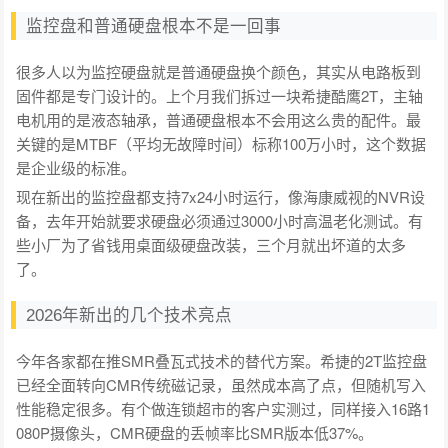
监控盘和普通硬盘根本不是一回事
很多人以为监控硬盘就是普通硬盘换个颜色，其实从电路板到
固件都是专门设计的。上个月我们拆过一块希捷酷鹰2T，主轴
电机用的是液态轴承，普通硬盘根本不会用这么贵的配件。最
关键的是MTBF（平均无故障时间）标称100万小时，这个数据
是企业级的标准。
现在新出的监控盘都支持7x24小时运行，像海康威视的NVR设
备，去年开始就要求硬盘必须通过3000小时高温老化测试。有
些小厂为了省钱用桌面级硬盘改装，三个月就出坏道的太多
了。
2026年新出的几个技术亮点
今年各家都在推SMR叠瓦式技术的替代方案。希捷的2T监控盘
已经全面转向CMR传统磁记录，虽然成本高了点，但随机写入
性能稳定很多。有个做连锁超市的客户实测过，同样接入16路1
080P摄像头，CMR硬盘的丢帧率比SMR版本低37%。