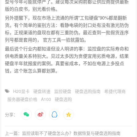
型号今年可能就停产了。建议每次采购前都让供应商提供最新
版的白皮书，别光看价格。
另外提醒下，现在市场上流通的所谓"工包硬盘"90%都是翻新
货。有个简单的鉴别方法：看静电袋的封口处有没有激光防伪
标，正规渠道的盘现在都有三重防伪。最近查到一批假货连序
列号都是套用的， 官方工具一验就露馅。
最后说个行业内都知道但没人明讲的事：监控盘的实际寿命和
供电质量关系特别大。见过太多因为贪便宜用劣质电源，结果
硬盘半年就报废的案例。真要省成本，不如在电源上多投点
钱，这个账怎么算都划算。
H20显卡
硬盘转速
监控硬盘
硬盘选购指南
希捷代理商
服务器硬盘价格
A100
硬盘选购
分享：
上一篇：监控读取不了硬盘怎么办？数据恢复与硬盘选购指南