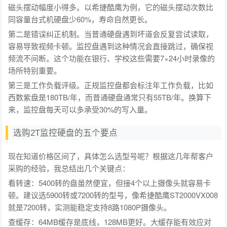
磁头摆动幅度小得多。以希捷酷鹰为例，它的磁头摆动次数比
同容量台式机硬盘少60%，寿命自然更长。
第二是错误纠正机制。当普通硬盘遇到坏道会反复尝试读取，
容易导致视频卡顿。监控盘遇到这种情况会直接跳过，确保视
频流不间断。这个功能在银行、学校这些需要7×24小时录像的
场所特别重要。
第三是工作负载评级。正规监控盘都会标注年工作负载，比如
西数紫盘是180TB/年，而普通硬盘通常只有55TB/年。换算下
来，监控盘每天可以多承受30%的写入量。
选购2T监控硬盘的五个要点
现在知道价格区间了，具体怎么选型号呢？根据这几年帮客户
采购的经验，我总结出几个关键点：
看转速：5400转的盘虽然便宜，但接4个以上摄像头就容易卡
顿。建议选5900转或7200转的型号，像希捷酷鹰ST2000VX008
就是7200转，实测能稳定支持8路1080P摄像头。
查缓存：64MB缓存是底线，128MB更好。大缓存能有效应对