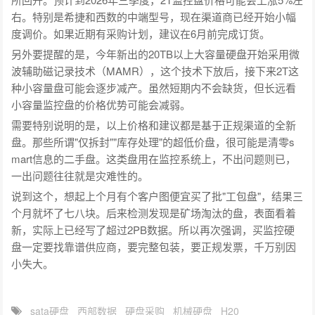
右。特别是希捷和西数的中端型号，现在渠道商已经开始小幅
度调价。如果近期有采购计划，建议在6月前完成订货。
另外要提醒的是，今年新出的20TB以上大容量硬盘开始采用微
波辅助磁记录技术（MAMR），这个技术下放后，接下来2T这
种小容量盘可能会逐步减产。虽然短期内不会缺货，但长远看
小容量监控盘的价格优势可能会减弱。
需要特别说明的是，以上价格和建议都是基于正规渠道的全新
盘。那些所谓"仅拆封""库存处理"的超低价盘，很可能是清零s
mart信息的二手盘。这类盘用在监控系统上，不出问题则已，
一出问题往往就是灾难性的。
说到这个，想起上个月有个客户图便宜买了批"工包盘"，结果三
个月就坏了七八块。后来检测发现是矿场淘汰的盘，表面看着
新，实际上已经写了超过2PB数据。所以再次强调，买监控硬
盘一定要找靠谱供应商，要完整包装，要正规发票，千万别因
小失大。
sata硬盘
西部数据
硬盘采购
机械硬盘
H20