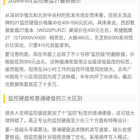
2026年4月监控硬盘2T最新报价
从深圳华强北和北京中关村的批发市场反馈来看，目前主流品
牌的2T监控硬盘价格集中在400-550元区间。具体来说，西部数
据紫盘2T版本（WD22PURZ）渠道价在430元左右，希捷酷鹰
2T（ST2000VX008）稍贵些，大概460元，东芝的S300系列性
价比突出，只要410元就能拿到。
要注意的是，现在市面上出现了不少号称"监控级"的翻新盘，价
格能低到300元出头。这种盘通常是用企业级退役盘改的标签，
虽然能用，但用在24小时工作的监控环境里风险很大。去年广
州就有个小区项目因为用了这种盘，半年内坏了30多块，最后
光数据恢复就花了十多万。
监控硬盘和普通硬盘的三大区别
很多人觉得监控盘就是加了个"监控"标签的普通硬盘，这可就大
错特错了。真正专业的监控硬盘至少在三个方面有特殊设计：
第一是磁头寻道算法。普通硬盘追求随机读写速度，磁头会频
繁移动。而监控盘针对视频流做了优化，采用顺序写入模式，