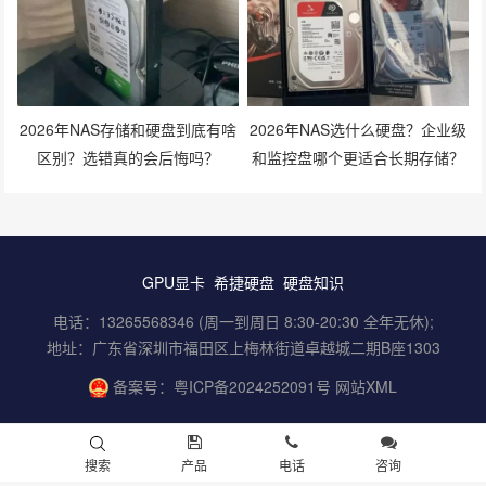
2026年NAS存储和硬盘到底有啥
2026年NAS选什么硬盘？企业级
区别？选错真的会后悔吗？
和监控盘哪个更适合长期存储？
GPU显卡
希捷硬盘
硬盘知识
电话：13265568346 (周一到周日 8:30-20:30 全年无休);
地址：广东省深圳市福田区上梅林街道卓越城二期B座1303
备案号：
粤ICP备2024252091号
网站XML
搜索
产品
电话
咨询