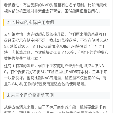
看兼容性：有些品牌的NVR对硬盘有白名单限制。比如海康威
视的部分机型就对非紫盘会弹警告，虽然能用但看着闹心。
2T监控盘的实际应用案例
去年给本地一家连锁超市做监控升级，他们原来用的某品牌1T
盘经常提示存储空间不足。换成2T监控盘后，不仅存储时长从1
5天延长到30天，而且硬盘故障率从每月3-4块降到了半年才1
块。店长算过账，虽然单块硬盘贵了100多，但省下的维护费和
数据恢复费早就回本了。
还有个有趣的发现，现在不少家庭用户也开始用监控盘装NA
S。有个摄影爱好者把6块2T监控盘组RAID5存素材，三年下来
一块都没坏。他说比起NAS专用盘，监控盘不仅便宜20%，而
且7×24小时工作的特性反而更适合他的使用场景。
未来三个月价格走势预测
从供应链消息来看，由于闪存厂商削减产能，机械硬盘需求有
所回升。预计到2026年三季度，2T监控盘价格可能会上涨5%左