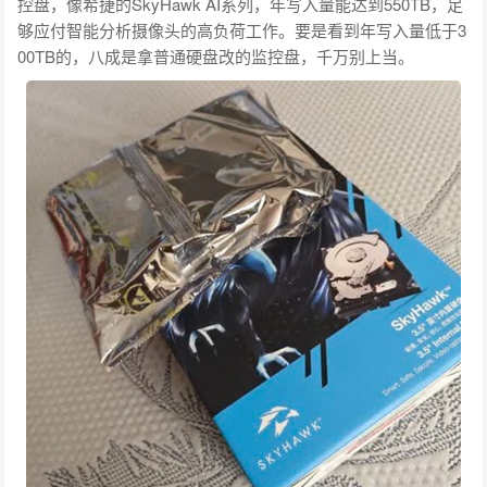
控盘，像希捷的SkyHawk AI系列，年写入量能达到550TB，足
够应付智能分析摄像头的高负荷工作。要是看到年写入量低于3
00TB的，八成是拿普通硬盘改的监控盘，千万别上当。