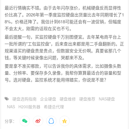
最近行情确实不错。由于去年闪存涨价，机械硬盘反而显得性
价比高了。2026年第一季度监控硬盘出货量比去年同期增长了1
8%，价格还降了。我估计到618可能还会有一波促销，但幅度
不会太大，刚需的话现在买也不亏。
最后提醒一句，买监控硬盘千万别图便宜。去年某电商平台上
一批所谓的"工包监控盘"，后来查出来都是用二手盘翻新的。正
规渠道买的硬盘贵是贵点，但数据安全无价啊。真要省那几个
钱，等关键时候录像出问题，哭都来不及。
要是拿不准买哪款，可以告诉我你的具体需求，比如摄像头数
量、分辨率、要保存多久录像，我帮你算算最适合的容量和型
号。选对硬盘，监控系统才能用得踏实，你说是不是？
硬盘选购指南
企业硬盘
硬盘维修
硬盘推荐
NAS硬盘
NAS
H200服务器
希捷总代理
分享：