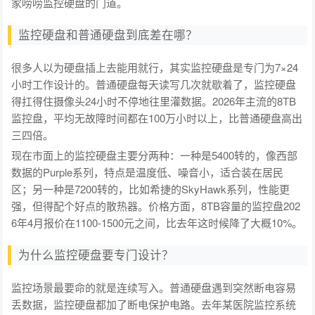
家唠唠监控硬盘的门道。
监控硬盘和普通硬盘到底差在哪？
很多人以为硬盘插上去能用就行，其实监控硬盘是专门为7×24
小时工作设计的。普通硬盘每天读写几次就歇着了，监控硬盘
得扛得住摄像头24小时不停地往里灌数据。2026年主流的8TB
监控盘，平均无故障时间都在100万小时以上，比普通硬盘高出
三四倍。
现在市面上的监控硬盘主要分两种：一种是5400转的，像西部
数据的Purple系列，特点是温度低、噪音小，适合装在居民
区；另一种是7200转的，比如希捷的SkyHawk系列，性能更
强，但得配个好点的散热器。价格方面，8TB容量的监控盘202
6年4月报价在1100-1500元之间，比去年这时候降了大概10%。
为什么监控硬盘要专门设计？
监控场景最要命的就是连续写入。普通硬盘遇到突然断电容易
丢数据，监控硬盘都加了断电保护电路。去年某医院监控系统