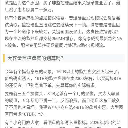
就是因为这个原因，买了非监控硬盘结果关键录像全丢了，最
后赔了患者家属二十多万。
还有个容易忽视的点是错误恢复。普通硬盘发现错误会反复尝
试读取，监控硬盘直接跳过去继续录下一帧。试想要是硬盘因
为一个坏道停下来较劲，关键画面没录上，这责任谁担得起？
现在主流的监控盘都支持256MB缓存，像海康威视最新款的NV
R设备，配合专用监控硬盘能同时处理32路4K视频流。
大容量监控盘真的划算吗？
今年有个挺有意思的现象，16TB以上的监控盘突然火起来了。
价格确实诱人，16TB的监控盘现在卖2300左右，比买两块8TB
的还便宜。但别急着下单，先算算你的实际需求。
要是就三五个摄像头，8TB足够存一个月的录像。买太大容量
的硬盘，五年都用不满一半，反而浪费。而且硬盘这东西放久
了不用也容易坏。我建议中小商户选4-8TB的盘最实惠，大型园
区再考虑16TB以上的。
有个小窍门教大家：看硬盘的年写入量指标。2026年新出的监